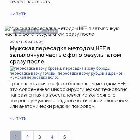
теряет плотность.
ЧИТАТЬ
ТРАНСПЛАНТАЦИЯ ВОЛОС
20 октября 2025
Мужская пересадка методом HFE в
затылочную часть с фото результатом
сразу после
,
,
пересадка в зону бровей
пересадка в зону бороды
,
,
пересадка в зону головы
пересадка в зону рубцов и шрамов
мужская пересадка волос
Трансплантация графтов бесшовным методом HFE –
это современная микрохирургическая технология,
направленная на восстановление волосяного
покрова у мужчин с андрогенетической алопецией
или анатомически редким покровом.
ЧИТАТЬ
1
2
3
4
5