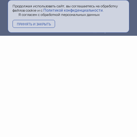
Продолжая использовать сайт, вы соглашаетесь на обработку
файлов cookie и с
Политикой конфиденциальности
.
Я согласен с обработкой персональных данных
ПРИНЯТЬ И ЗАКРЫТЬ
Главная
О докторе
Услуги
Прайс
Фото
Видео
Акции
Блог
Информация
Пресса и ТВ
Контакты
Политика
конфиденциальности
Карта сайта
+7 (903) 798-20-06
+7 (495) 798-20-06
doctorchesalin@yandex.ru
г. Москва, м. Новокузнецкая,
ул. Садовническая, д. 39, стр. 13