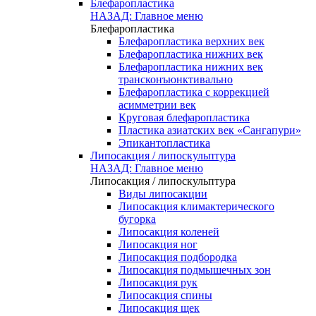
Блефаропластика
НАЗАД: Главное меню
Блефаропластика
Блефаропластика верхних век
Блефаропластика нижних век
Блефаропластика нижних век
трансконъюнктивально
Блефаропластика с коррекцией
асимметрии век
Круговая блефаропластика
Пластика азиатских век «Сангапури»
Эпикантопластика
Липосакция / липоскульптура
НАЗАД: Главное меню
Липосакция / липоскульптура
Виды липосакции
Липосакция климактерического
бугорка
Липосакция коленей
Липосакция ног
Липосакция подбородка
Липосакция подмышечных зон
Липосакция рук
Липосакция спины
Липосакция щек