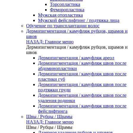
Торсопластика
Феморопластика
Мужская отопластика
Мужской фейслифтинг / подтяжка лица
Обучение по трансплантации волос
Дермопигментация / камуфляж рубцов, шрамов и
швов
НАЗАД: Главное меню
Дермопигментация / камуфляж рубцов, шрамов и
швов
Дермопигментация / камуфляж ареол
Дермопигментация / камуфляж швов после
абдоминопластики
Дермопигментация / камуфляж швов после
пластики губ
Дермопигментация / камуфляж швов после
подтяжки груди
Дермопигментация / камуфляж швов после
удаления родинки
Дермопигментация / камуфляж швов после
фейслифтинга
Швы / Рубцы / Шрамы
НАЗАД: Главное меню
Швы / Рубцы / Шрамы
Лазерное удаление рубцов и шрамов