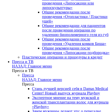
проведения «Липосакции или
липоскульптуры»
Общие рекомендации после
проведения «Отопластики / Пластики
ушей»
Общие рекомендации для пациентов
после проведения операции по
удалению биополимерного геля из губ
Общие рекомендации после
проведения «Удаления комков Биша»
Общие рекомендации после
проведения «Липосакции подбородка»
Пластические операции и процедуры в кредит
Пресса и ТВ
НАЗАД: Главное меню
Пресса и ТВ
Пресса
НАЗАД: Главное меню
Пресса
Стань лучшей версией себя в Damas Medical
Center! Новый выпуск журнала Playboy
Экспертное мнение на тему мужской и
женской трансплантации волос для журнала
«Playboy»
Зачем мужчины делают это: о пересадке