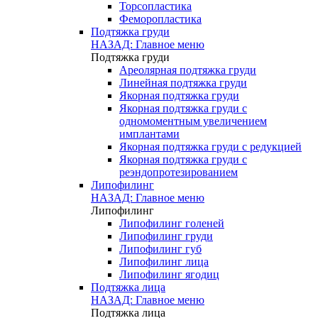
Торсопластика
Феморопластика
Подтяжка груди
НАЗАД: Главное меню
Подтяжка груди
Ареолярная подтяжка груди
Линейная подтяжка груди
Якорная подтяжка груди
Якорная подтяжка груди с
одномоментным увеличением
имплантами
Якорная подтяжка груди с редукцией
Якорная подтяжка груди с
реэндопротезированием
Липофилинг
НАЗАД: Главное меню
Липофилинг
Липофилинг голеней
Липофилинг груди
Липофилинг губ
Липофилинг лица
Липофилинг ягодиц
Подтяжка лица
НАЗАД: Главное меню
Подтяжка лица