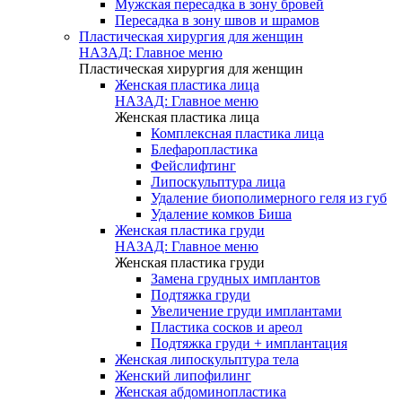
Мужская пересадка в зону бровей
Пересадка в зону швов и шрамов
Пластическая хирургия для женщин
НАЗАД: Главное меню
Пластическая хирургия для женщин
Женская пластика лица
НАЗАД: Главное меню
Женская пластика лица
Комплексная пластика лица
Блефаропластика
Фейслифтинг
Липоскульптура лица
Удаление биополимерного геля из губ
Удаление комков Биша
Женская пластика груди
НАЗАД: Главное меню
Женская пластика груди
Замена грудных имплантов
Подтяжка груди
Увеличение груди имплантами
Пластика сосков и ареол
Подтяжка груди + имплантация
Женская липоскульптура тела
Женский липофилинг
Женская абдоминопластика