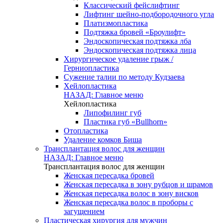
Классический фейслифтинг
Лифтинг шейно-подбородочного угла
Платизмопластика
Подтяжка бровей «Броулифт»
Эндоскопическая подтяжка лба
Эндоскопическая подтяжка лица
Хирургическое удаление грыж /
Герниопластика
Сужение талии по методу Кудзаева
Хейлопластика
НАЗАД: Главное меню
Хейлопластика
Липофилинг губ
Пластика губ «Bullhorn»
Отопластика
Удаление комков Биша
Трансплантация волос для женщин
НАЗАД: Главное меню
Трансплантация волос для женщин
Женская пересадка бровей
Женская пересадка в зону рубцов и шрамов
Женская пересадка волос в зону висков
Женская пересадка волос в проборы с
загущением
Пластическая хирургия для мужчин