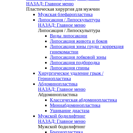
НАЗАД: Главное меню
Пластическая хирургия для мужчин
Мужская блефаропластика
Липосакция / Липоскульптура
НАЗАД: Главное меню
Липосакция / Липоскульптура
Виды липосакции
Липосакция живота и боков
Липосакция зоны груди / коррекция
гинекомастии
Липосакция лобковой зоны
Липосакция подбородка
Липосакция спины
Хирургическое удаление грыж /
Герниопластика
Абдоминопластика
НАЗАД: Главное меню
Абдоминопластика
Классическая абдоминопластика
Миниабдоминопластика
Ушивание диастаза
Мужской бодилифтинг
НАЗАД: Главное меню
Мужской бодилифтинг
Брахиопластика