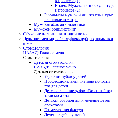
в процессе (1)
Видео: Мужская липоскульптура
в процессе (2)
Результаты мужской липоскульптуры:
плановые осмотры
Мужская абдоминопластика
Мужской бодилифтинг
Обучение по трансплантации волос
Дермопигментация / камуфляж рубцов, шрамов и
швов
Стоматология
НАЗАД: Главное меню
Стоматология
Детская стоматология
НАЗАД: Главное меню
Детская стоматология
Удаление зубов у детей
Профессиональная гигиена полости
рта для детей
Детское лечение зубов «Во сне» / под
закисью азота
Детская ортодонтия и лечение детей
брекетами
Герметизация фиссур
Лечение зубов у детей