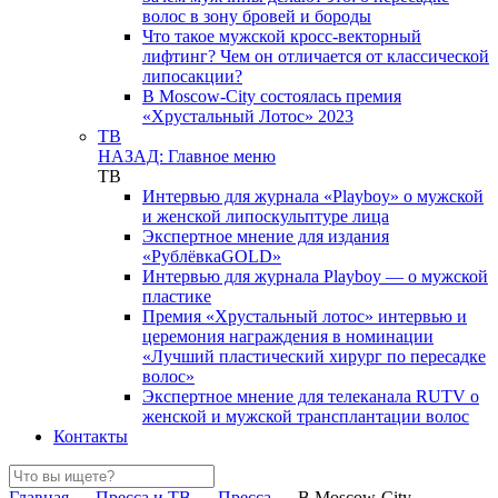
волос в зону бровей и бороды
Что такое мужской кросс-векторный
лифтинг? Чем он отличается от классической
липосакции?
В Moscow-City состоялась премия
«Хрустальный Лотос» 2023
ТВ
НАЗАД: Главное меню
ТВ
Интервью для журнала «Playboy» о мужской
и женской липоскульптуре лица
Экспертное мнение для издания
«РублёвкаGOLD»
Интервью для журнала Playboy — о мужской
пластике
Премия «Хрустальный лотос» интервью и
церемония награждения в номинации
«Лучший пластический хирург по пересадке
волос»
Экспертное мнение для телеканала RUTV о
женской и мужской трансплантации волос
Контакты
Главная
→
Пресса и ТВ
→
Пресса
→
В Moscow-City