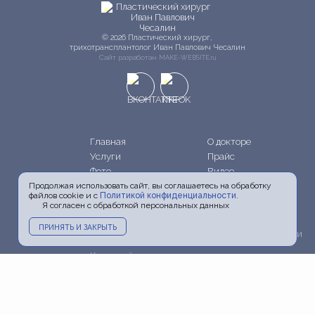
© 2026 Пластический хирург,
трихотрансплантолог Иван Павлович Чесалин
Сайт разработан
MAKE-WEBSITE.ru
Главная
О докторе
Услуги
Прайс
Фото
Видео
Акции
Блог
Продолжая использовать сайт, вы соглашаетесь на обработку
файлов cookie и с
Политикой конфиденциальности
.
Информация
Пресса и ТВ
Я согласен с обработкой персональных данных
Контакты
Политика
ПРИНЯТЬ И ЗАКРЫТЬ
конфиденциальности
Карта сайта
+7 (903) 798-20-06