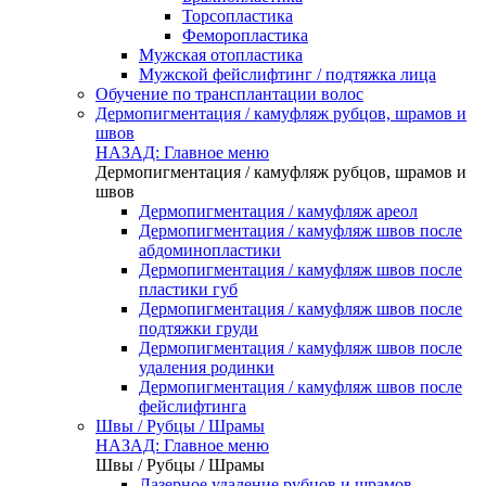
Торсопластика
Феморопластика
Мужская отопластика
Мужской фейслифтинг / подтяжка лица
Обучение по трансплантации волос
Дермопигментация / камуфляж рубцов, шрамов и
швов
НАЗАД: Главное меню
Дермопигментация / камуфляж рубцов, шрамов и
швов
Дермопигментация / камуфляж ареол
Дермопигментация / камуфляж швов после
абдоминопластики
Дермопигментация / камуфляж швов после
пластики губ
Дермопигментация / камуфляж швов после
подтяжки груди
Дермопигментация / камуфляж швов после
удаления родинки
Дермопигментация / камуфляж швов после
фейслифтинга
Швы / Рубцы / Шрамы
НАЗАД: Главное меню
Швы / Рубцы / Шрамы
Лазерное удаление рубцов и шрамов