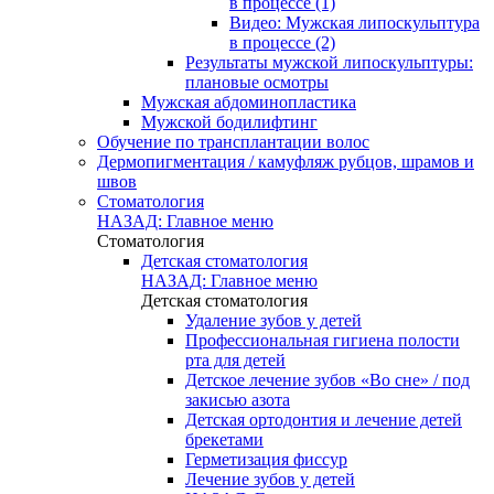
в процессе (1)
Видео: Мужская липоскульптура
в процессе (2)
Результаты мужской липоскульптуры:
плановые осмотры
Мужская абдоминопластика
Мужской бодилифтинг
Обучение по трансплантации волос
Дермопигментация / камуфляж рубцов, шрамов и
швов
Стоматология
НАЗАД: Главное меню
Стоматология
Детская стоматология
НАЗАД: Главное меню
Детская стоматология
Удаление зубов у детей
Профессиональная гигиена полости
рта для детей
Детское лечение зубов «Во сне» / под
закисью азота
Детская ортодонтия и лечение детей
брекетами
Герметизация фиссур
Лечение зубов у детей