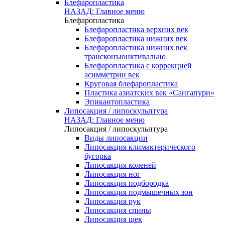
Блефаропластика
НАЗАД: Главное меню
Блефаропластика
Блефаропластика верхних век
Блефаропластика нижних век
Блефаропластика нижних век
трансконъюнктивально
Блефаропластика с коррекцией
асимметрии век
Круговая блефаропластика
Пластика азиатских век «Сангапури»
Эпикантопластика
Липосакция / липоскульптура
НАЗАД: Главное меню
Липосакция / липоскульптура
Виды липосакции
Липосакция климактерического
бугорка
Липосакция коленей
Липосакция ног
Липосакция подбородка
Липосакция подмышечных зон
Липосакция рук
Липосакция спины
Липосакция щек