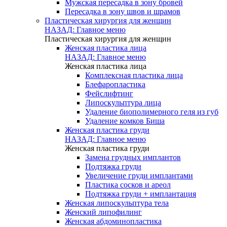
Мужская пересадка в зону бровей
Пересадка в зону швов и шрамов
Пластическая хирургия для женщин
НАЗАД: Главное меню
Пластическая хирургия для женщин
Женская пластика лица
НАЗАД: Главное меню
Женская пластика лица
Комплексная пластика лица
Блефаропластика
Фейслифтинг
Липоскульптура лица
Удаление биополимерного геля из губ
Удаление комков Биша
Женская пластика груди
НАЗАД: Главное меню
Женская пластика груди
Замена грудных имплантов
Подтяжка груди
Увеличение груди имплантами
Пластика сосков и ареол
Подтяжка груди + имплантация
Женская липоскульптура тела
Женский липофилинг
Женская абдоминопластика