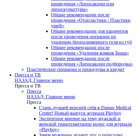
проведения «Липосакции или
липоскульптуры»
Общие рекомендации после
проведения «Отопластики / Пластики
ушей»
Общие рекомендации для пациентов
после проведения операции по
удалению биополимерного геля из губ
Общие рекомендации после
проведения «Удаления комков Биша»
Общие рекомендации после
проведения «Липосакции подбородка»
Пластические операции и процедуры в кредит
Пресса и ТВ
НАЗАД: Главное меню
Пресса и ТВ
Пресса
НАЗАД: Главное меню
Пресса
Стань лучшей версией себя в Damas Medical
Center! Новый выпуск журнала Playboy
Экспертное мнение на тему мужской и
женской трансплантации волос для журнала
«Playboy»
Зачем мужчины делают это: о пересадке