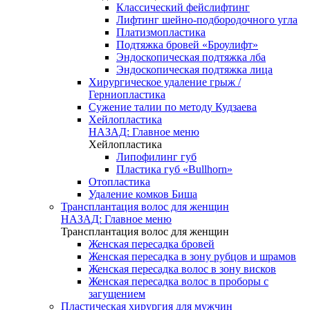
Классический фейслифтинг
Лифтинг шейно-подбородочного угла
Платизмопластика
Подтяжка бровей «Броулифт»
Эндоскопическая подтяжка лба
Эндоскопическая подтяжка лица
Хирургическое удаление грыж /
Герниопластика
Сужение талии по методу Кудзаева
Хейлопластика
НАЗАД: Главное меню
Хейлопластика
Липофилинг губ
Пластика губ «Bullhorn»
Отопластика
Удаление комков Биша
Трансплантация волос для женщин
НАЗАД: Главное меню
Трансплантация волос для женщин
Женская пересадка бровей
Женская пересадка в зону рубцов и шрамов
Женская пересадка волос в зону висков
Женская пересадка волос в проборы с
загущением
Пластическая хирургия для мужчин