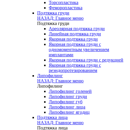
Торсопластика
Феморопластика
Подтяжка груди
НАЗАД: Главное меню
Подтяжка груди
Ареолярная подтяжка груди
Линейная подтяжка груди
Якорная подтяжка груди
Якорная подтяжка груди с
одномоментным увеличением
имплантами
Якорная подтяжка груди с редукцией
Якорная подтяжка груди с
реэндопротезированием
Липофилинг
НАЗАД: Главное меню
Липофилинг
Липофилинг голеней
Липофилинг груди
Липофилинг губ
Липофилинг лица
Липофилинг ягодиц
Подтяжка лица
НАЗАД: Главное меню
Подтяжка лица