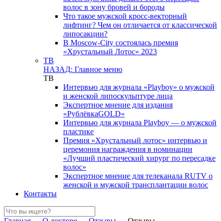
волос в зону бровей и бороды
Что такое мужской кросс-векторный
лифтинг? Чем он отличается от классической
липосакции?
В Moscow-City состоялась премия
«Хрустальный Лотос» 2023
ТВ
НАЗАД: Главное меню
ТВ
Интервью для журнала «Playboy» о мужской
и женской липоскульптуре лица
Экспертное мнение для издания
«РублёвкаGOLD»
Интервью для журнала Playboy — о мужской
пластике
Премия «Хрустальный лотос» интервью и
церемония награждения в номинации
«Лучший пластический хирург по пересадке
волос»
Экспертное мнение для телеканала RUTV о
женской и мужской трансплантации волос
Контакты
Главная
→
О докторе
→
Отзывы
→
Отзывы