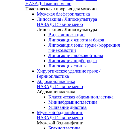
НАЗАД: Главное меню
Пластическая хирургия для мужчин
Мужская блефаропластика
Липосакция / Липоскульптура
НАЗАД: Главное меню
Липосакция / Липоскульптура
Виды липосакции
Липосакция живота и боков
Липосакция зоны груди / коррекция
гинекомастии
Липосакция лобковой зоны
Липосакция подбородка
Липосакция спины
Хирургическое удаление грыж /
Герниопластика
Абдоминопластика
НАЗАД: Главное меню
Абдоминопластика
Классическая абдоминопластика
Миниабдоминопластика
Ушивание диастаза
Мужской бодилифтинг
НАЗАД: Главное меню
Мужской бодилифтинг
Брахиопластика