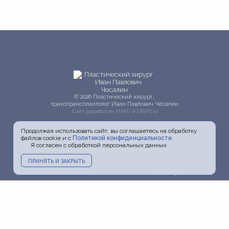
© 2026 Пластический хирург,
трихотрансплантолог Иван Павлович Чесалин
Сайт разработан
MAKE-WEBSITE.ru
Продолжая использовать сайт, вы соглашаетесь на обработку
файлов cookie и с
Политикой конфиденциальности
.
Я согласен с обработкой персональных данных
ПРИНЯТЬ И ЗАКРЫТЬ
Главная
О докторе
Услуги
Прайс
Фото
Видео
Акции
Блог
Информация
Пресса и ТВ
Контакты