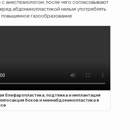
 с анестезиологом, после чего согласовывают
Перед абдоминопластикой нельзя употреблять
 повышенное газообразование.
ая блефаропластика, подтяжка и имплантация
 липосакция боков и миниабдоминопластика в
ссе