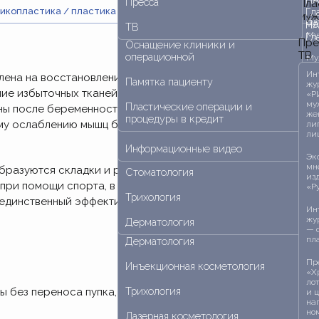
Пресса
НА
Пла
пр
Му
Ли
Му
Швы / Рубцы / Шрамы
волос
Же
перед хирургической
волос
икопластика / пластика пупка
Гл
Пе
и 
муж
Де
госпитализацией
Аб
Швы
Же
Же
ме
Обучение по трансплантации
НА
ар
НА
ТВ
По
Му
Инфузионная терапия /
Же
Дермопигментация / камуфляж
го
Ли
Му
Швы / Рубцы / Шрамы
волос
Гл
Ла
Капельницы
рубцов, шрамов и швов
Пре
Му
Же
Оснащение клиники и
Инф
пе
Де
Хи
Му
шр
Же
Пе
ТВ
операционной
Кап
шв
Му
Ге
Дермопигментация / камуфляж
Дермопигментация / камуфляж
НА
НА
Му
Стоматология
Су
Стоматология
Му
рубцов, шрамов и швов
рубцов, шрамов и швов
Уд
Ин
Же
Же
лена на восстановление эстетики передней
Ка
НА
Де
Му
Памятка пациенту
Су
Сто
Сто
жу
и 
Му
шв
Удаление и лечение сосудов
ие избыточных тканей. Отдельную категорию
«Pl
Му
НА
Хи
Инфузионная терапия /
Пам
ли
Су
Стоматология
Ка
Ст
Де
Му
му
Хе
Пластические операции и
ру
ны после беременности и родов, особенно
Капельницы
во
Де
Сто
же
Аппаратная косметология
Ре
процедуры в кредит
Бекстейдж ТВ и Пресса
шв
ому ослаблению мышц брюшной стенки и
ли
Ст
Съ
Му
пл
От
НА
Ка
Реабилитация после
Де
ли
пр
Удаление новообразований
же
Де
пластических операций
Информационные видео
Ст
Реа
Уд
шв
Пр
Эк
сн
Ле
пла
Ка
Уходовые комплексы для лица
по
мн
бразуются складки и растяжки, живот
НА
Стоматология
по
из
Де
Ст
Пр
Фи
при помощи спорта, в некоторых случаях это
«Р
Сто
шв
Ле
Массаж
по
по
Трихология
Ка
 единственный эффективный метод
Пр
Вз
по
Ин
Ле
Ле
Медицинская диагностика
жу
Дерматология
— 
Де
Ка
Ор
Пл
пл
Дерматология
им
и 
От
Пр
Ка
Инъекционная косметология
Ле
«Х
се
сн
Ре
ло
Трихология
ы без переноса пупка, которая показана
ди
и 
Ка
Ви
на
ул
но
Лазерная косметология
Ко