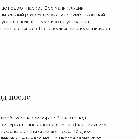
где подают наркоз. Все манипуляции
лнительный разрез делают в приумбликальной
рует плоскую форму живота: устраняет
анный апоневроз. По завершении операции края
д после
он пребывает в комфортной палате под
 хирурга, выписывается домой. Далее клинику
перевязок. Швы снимают через 10 дней.
ление - 3 – 6 месяцев. Но многое зависит от