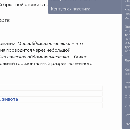
«Л
Им
Ка
й брюшной стенки с переносом пупка, которая
пл
зуб
Ке
мо
Контурная пластика
хи
пе
Ор
Им
Ка
во
бр
вота;
Ор
Ка
Эк
Уд
мн
те
Ле
Ко
RU
ле
Миниабдоминопластика
ормации.
– это
и 
тр
ция проводится через небольшой
Ле
во
лассическая абдоминопластика
– более
Ле
ольный горизонтальный разрез, но немного
Ко
со
Ре
ди
От
Ин
От
DM