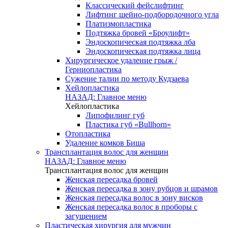
Классический фейслифтинг
Лифтинг шейно-подбородочного угла
Платизмопластика
Подтяжка бровей «Броулифт»
Эндоскопическая подтяжка лба
Эндоскопическая подтяжка лица
Хирургическое удаление грыж /
Герниопластика
Сужение талии по методу Кудзаева
Хейлопластика
НАЗАД: Главное меню
Хейлопластика
Липофилинг губ
Пластика губ «Bullhorn»
Отопластика
Удаление комков Биша
Трансплантация волос для женщин
НАЗАД: Главное меню
Трансплантация волос для женщин
Женская пересадка бровей
Женская пересадка в зону рубцов и шрамов
Женская пересадка волос в зону висков
Женская пересадка волос в проборы с
загущением
Пластическая хирургия для мужчин