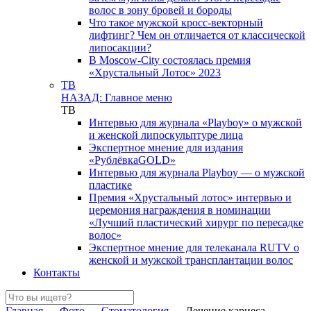
волос в зону бровей и бороды
Что такое мужской кросс-векторный
лифтинг? Чем он отличается от классической
липосакции?
В Moscow-City состоялась премия
«Хрустальный Лотос» 2023
ТВ
НАЗАД: Главное меню
ТВ
Интервью для журнала «Playboy» о мужской
и женской липоскульптуре лица
Экспертное мнение для издания
«РублёвкаGOLD»
Интервью для журнала Playboy — о мужской
пластике
Премия «Хрустальный лотос» интервью и
церемония награждения в номинации
«Лучший пластический хирург по пересадке
волос»
Экспертное мнение для телеканала RUTV о
женской и мужской трансплантации волос
Контакты
Главная
→
Фото
→
Стоматология
→
Лечение кариеса