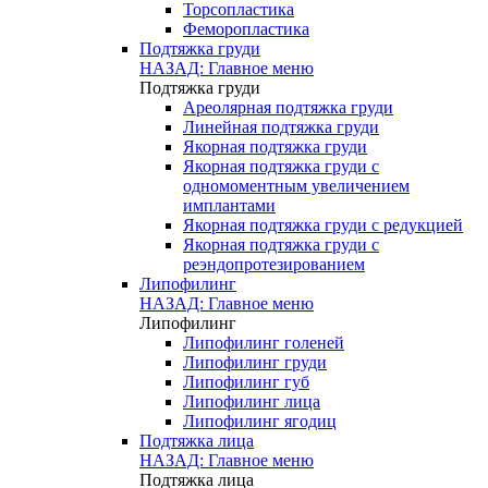
Торсопластика
Феморопластика
Подтяжка груди
НАЗАД: Главное меню
Подтяжка груди
Ареолярная подтяжка груди
Линейная подтяжка груди
Якорная подтяжка груди
Якорная подтяжка груди с
одномоментным увеличением
имплантами
Якорная подтяжка груди с редукцией
Якорная подтяжка груди с
реэндопротезированием
Липофилинг
НАЗАД: Главное меню
Липофилинг
Липофилинг голеней
Липофилинг груди
Липофилинг губ
Липофилинг лица
Липофилинг ягодиц
Подтяжка лица
НАЗАД: Главное меню
Подтяжка лица