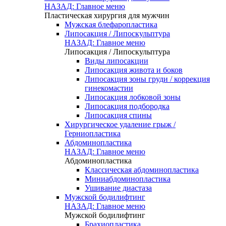
НАЗАД: Главное меню
Пластическая хирургия для мужчин
Мужская блефаропластика
Липосакция / Липоскульптура
НАЗАД: Главное меню
Липосакция / Липоскульптура
Виды липосакции
Липосакция живота и боков
Липосакция зоны груди / коррекция
гинекомастии
Липосакция лобковой зоны
Липосакция подбородка
Липосакция спины
Хирургическое удаление грыж /
Герниопластика
Абдоминопластика
НАЗАД: Главное меню
Абдоминопластика
Классическая абдоминопластика
Миниабдоминопластика
Ушивание диастаза
Мужской бодилифтинг
НАЗАД: Главное меню
Мужской бодилифтинг
Брахиопластика