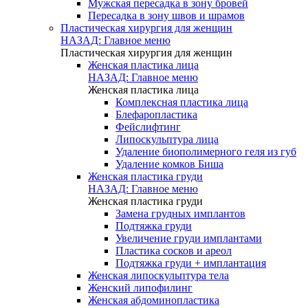
Мужская пересадка в зону бровей
Пересадка в зону швов и шрамов
Пластическая хирургия для женщин
НАЗАД: Главное меню
Пластическая хирургия для женщин
Женская пластика лица
НАЗАД: Главное меню
Женская пластика лица
Комплексная пластика лица
Блефаропластика
Фейслифтинг
Липоскульптура лица
Удаление биополимерного геля из губ
Удаление комков Биша
Женская пластика груди
НАЗАД: Главное меню
Женская пластика груди
Замена грудных имплантов
Подтяжка груди
Увеличение груди имплантами
Пластика сосков и ареол
Подтяжка груди + имплантация
Женская липоскульптура тела
Женский липофилинг
Женская абдоминопластика