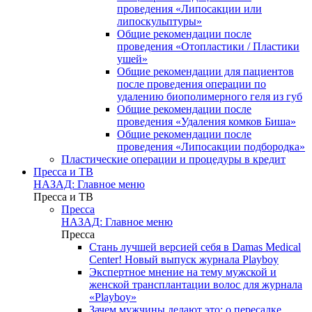
проведения «Липосакции или
липоскульптуры»
Общие рекомендации после
проведения «Отопластики / Пластики
ушей»
Общие рекомендации для пациентов
после проведения операции по
удалению биополимерного геля из губ
Общие рекомендации после
проведения «Удаления комков Биша»
Общие рекомендации после
проведения «Липосакции подбородка»
Пластические операции и процедуры в кредит
Пресса и ТВ
НАЗАД: Главное меню
Пресса и ТВ
Пресса
НАЗАД: Главное меню
Пресса
Стань лучшей версией себя в Damas Medical
Center! Новый выпуск журнала Playboy
Экспертное мнение на тему мужской и
женской трансплантации волос для журнала
«Playboy»
Зачем мужчины делают это: о пересадке