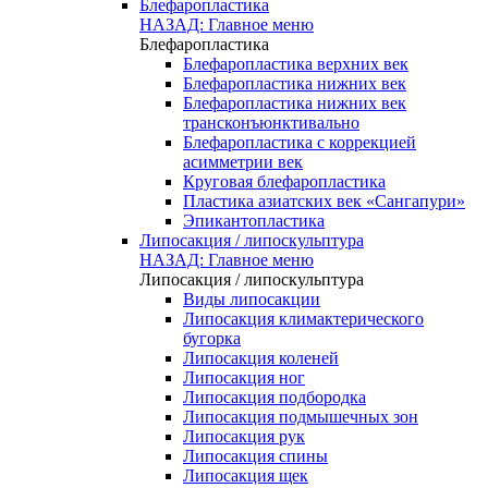
Блефаропластика
НАЗАД: Главное меню
Блефаропластика
Блефаропластика верхних век
Блефаропластика нижних век
Блефаропластика нижних век
трансконъюнктивально
Блефаропластика с коррекцией
асимметрии век
Круговая блефаропластика
Пластика азиатских век «Сангапури»
Эпикантопластика
Липосакция / липоскульптура
НАЗАД: Главное меню
Липосакция / липоскульптура
Виды липосакции
Липосакция климактерического
бугорка
Липосакция коленей
Липосакция ног
Липосакция подбородка
Липосакция подмышечных зон
Липосакция рук
Липосакция спины
Липосакция щек