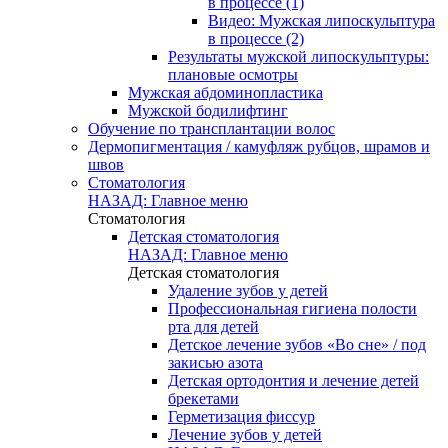
в процессе (1)
Видео: Мужская липоскульптура
в процессе (2)
Результаты мужской липоскульптуры:
плановые осмотры
Мужская абдоминопластика
Мужской бодилифтинг
Обучение по трансплантации волос
Дермопигментация / камуфляж рубцов, шрамов и
швов
Стоматология
НАЗАД: Главное меню
Стоматология
Детская стоматология
НАЗАД: Главное меню
Детская стоматология
Удаление зубов у детей
Профессиональная гигиена полости
рта для детей
Детское лечение зубов «Во сне» / под
закисью азота
Детская ортодонтия и лечение детей
брекетами
Герметизация фиссур
Лечение зубов у детей