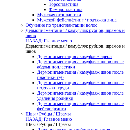
Торсопластика
Феморопластика
Мужская отопластика
Мужской фейслифтинг / подтяжка лица
Обучение по трансплантации волос
Дермопигментация / камуфляж рубцов, шрамов и
швов
НАЗАД: Главное меню
Дермопигментация / камуфляж рубцов, шрамов и
швов
Дермопигментация / камуфляж ареол
Дермопигментация / камуфляж швов после
абдоминопластики
Дермопигментация / камуфляж швов после
пластики губ
Дермопигментация / камуфляж швов после
подтяжки груди
Дермопигментация / камуфляж швов после
удаления родинки
Дермопигментация / камуфляж швов после
фейслифтинга
Швы / Рубцы / Шрамы
НАЗАД: Главное меню
Швы / Рубцы / Шрамы
Лазерное удаление рубцов и шрамов