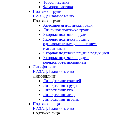
Торсопластика
Феморопластика
Подтяжка груди
НАЗАД: Главное меню
Подтяжка груди
Ареолярная подтяжка груди
Линейная подтяжка груди
Якорная подтяжка груди
Якорная подтяжка груди с
одномоментным увеличением
имплантами
Якорная подтяжка груди с редукцией
Якорная подтяжка груди с
реэндопротезированием
Липофилинг
НАЗАД: Главное меню
Липофилинг
Липофилинг голеней
Липофилинг груди
Липофилинг губ
Липофилинг лица
Липофилинг ягодиц
Подтяжка лица
НАЗАД: Главное меню
Подтяжка лица