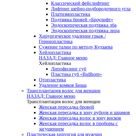
Классический фейслифтинг
Лифтинг шейно-подбородочного угла
Платизмопластика
Подтяжка бровей «Броулифт»
Эндоскопическая подтяжка лба
Эндоскопическая подтяжка лица
Хирургическое удаление грыж /
Герниопластика
Сужение талии по методу Кудзаева
Хейлопластика
НАЗАД: Главное меню
Хейлопластика
Липофилинг губ
Пластика губ «Bullhorn»
Отопластика
Удаление комков Биша
Трансплантация волос для женщин
НАЗАД: Главное меню
Трансплантация волос для женщин
Женская пересадка бровей
Женская пересадка в зону рубцов и шрамов
Женская пересадка волос в зону висков
Женская пересадка волос в проборы с
загущением
Пластическая хирургия для мужчин