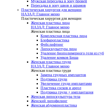
Мужская пересадка в зону бровей
Пересадка в зону швов и шрамов
Пластическая хирургия для женщин
НАЗАД: Главное меню
Пластическая хирургия для женщин
Женская пластика лица
НАЗАД: Главное меню
Женская пластика лица
Комплексная пластика лица
Блефаропластика
Фейслифтинг
Липоскульптура лица
Удаление биополимерного геля из губ
Удаление комков Биша
Женская пластика груди
НАЗАД: Главное меню
Женская пластика груди
Замена грудных имплантов
Подтяжка груди
Увеличение груди имплантами
Пластика сосков и ареол
Подтяжка груди + имплантация
Женская липоскульптура тела
Женский липофилинг
Женская абдоминопластика