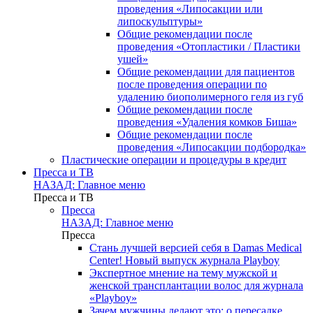
проведения «Липосакции или
липоскульптуры»
Общие рекомендации после
проведения «Отопластики / Пластики
ушей»
Общие рекомендации для пациентов
после проведения операции по
удалению биополимерного геля из губ
Общие рекомендации после
проведения «Удаления комков Биша»
Общие рекомендации после
проведения «Липосакции подбородка»
Пластические операции и процедуры в кредит
Пресса и ТВ
НАЗАД: Главное меню
Пресса и ТВ
Пресса
НАЗАД: Главное меню
Пресса
Стань лучшей версией себя в Damas Medical
Center! Новый выпуск журнала Playboy
Экспертное мнение на тему мужской и
женской трансплантации волос для журнала
«Playboy»
Зачем мужчины делают это: о пересадке