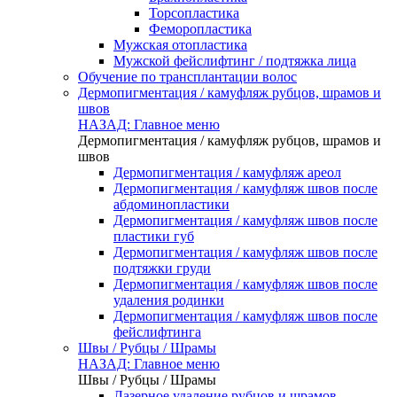
Торсопластика
Феморопластика
Мужская отопластика
Мужской фейслифтинг / подтяжка лица
Обучение по трансплантации волос
Дермопигментация / камуфляж рубцов, шрамов и
швов
НАЗАД: Главное меню
Дермопигментация / камуфляж рубцов, шрамов и
швов
Дермопигментация / камуфляж ареол
Дермопигментация / камуфляж швов после
абдоминопластики
Дермопигментация / камуфляж швов после
пластики губ
Дермопигментация / камуфляж швов после
подтяжки груди
Дермопигментация / камуфляж швов после
удаления родинки
Дермопигментация / камуфляж швов после
фейслифтинга
Швы / Рубцы / Шрамы
НАЗАД: Главное меню
Швы / Рубцы / Шрамы
Лазерное удаление рубцов и шрамов