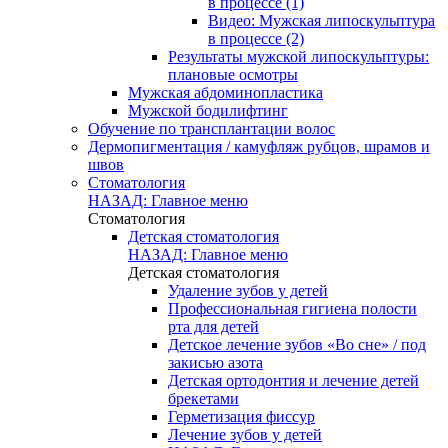
в процессе (1)
Видео: Мужская липоскульптура
в процессе (2)
Результаты мужской липоскульптуры:
плановые осмотры
Мужская абдоминопластика
Мужской бодилифтинг
Обучение по трансплантации волос
Дермопигментация / камуфляж рубцов, шрамов и
швов
Стоматология
НАЗАД: Главное меню
Стоматология
Детская стоматология
НАЗАД: Главное меню
Детская стоматология
Удаление зубов у детей
Профессиональная гигиена полости
рта для детей
Детское лечение зубов «Во сне» / под
закисью азота
Детская ортодонтия и лечение детей
брекетами
Герметизация фиссур
Лечение зубов у детей