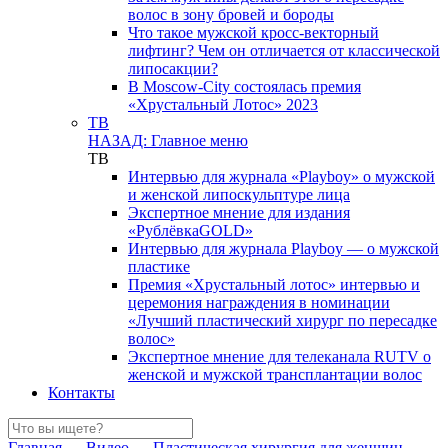
волос в зону бровей и бороды
Что такое мужской кросс-векторный
лифтинг? Чем он отличается от классической
липосакции?
В Moscow-City состоялась премия
«Хрустальный Лотос» 2023
ТВ
НАЗАД: Главное меню
ТВ
Интервью для журнала «Playboy» о мужской
и женской липоскульптуре лица
Экспертное мнение для издания
«РублёвкаGOLD»
Интервью для журнала Playboy — о мужской
пластике
Премия «Хрустальный лотос» интервью и
церемония награждения в номинации
«Лучший пластический хирург по пересадке
волос»
Экспертное мнение для телеканала RUTV о
женской и мужской трансплантации волос
Контакты
Главная
→
Видео
→
Пластическая хирургия для женщин
→