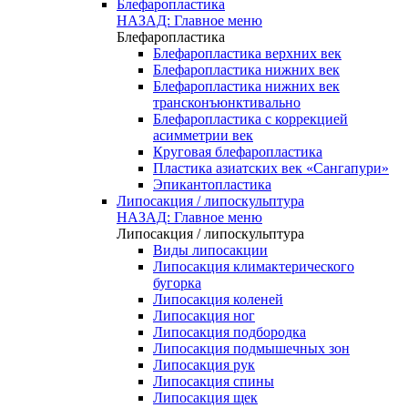
Блефаропластика
НАЗАД: Главное меню
Блефаропластика
Блефаропластика верхних век
Блефаропластика нижних век
Блефаропластика нижних век
трансконъюнктивально
Блефаропластика с коррекцией
асимметрии век
Круговая блефаропластика
Пластика азиатских век «Сангапури»
Эпикантопластика
Липосакция / липоскульптура
НАЗАД: Главное меню
Липосакция / липоскульптура
Виды липосакции
Липосакция климактерического
бугорка
Липосакция коленей
Липосакция ног
Липосакция подбородка
Липосакция подмышечных зон
Липосакция рук
Липосакция спины
Липосакция щек