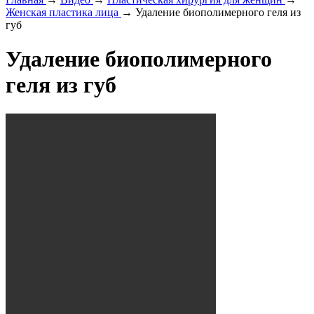
Женская пластика лица
→
Удаление биополимерного геля из
губ
Удаление биополимерного
геля из губ