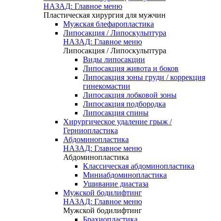
НАЗАД: Главное меню
Пластическая хирургия для мужчин
Мужская блефаропластика
Липосакция / Липоскульптура
НАЗАД: Главное меню
Липосакция / Липоскульптура
Виды липосакции
Липосакция живота и боков
Липосакция зоны груди / коррекция
гинекомастии
Липосакция лобковой зоны
Липосакция подбородка
Липосакция спины
Хирургическое удаление грыж /
Герниопластика
Абдоминопластика
НАЗАД: Главное меню
Абдоминопластика
Классическая абдоминопластика
Миниабдоминопластика
Ушивание диастаза
Мужской бодилифтинг
НАЗАД: Главное меню
Мужской бодилифтинг
Брахиопластика