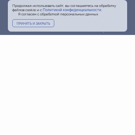
Продолжая использовать сайт, вы соглашаетесь на обработку
файлов cookie и с
Политикой конфиденциальности
.
Я согласен с обработкой персональных данных
ПРИНЯТЬ И ЗАКРЫТЬ
Главная
О докторе
Услуги
Прайс
Фото
Видео
Акции
Блог
Информация
Пресса и ТВ
Контакты
Политика
конфиденциальности
Карта сайта
+7 (903) 798-20-06
+7 (495) 798-20-06
doctorchesalin@yandex.ru
г. Москва, м. Новокузнецкая,
ул. Садовническая, д. 39, стр. 13