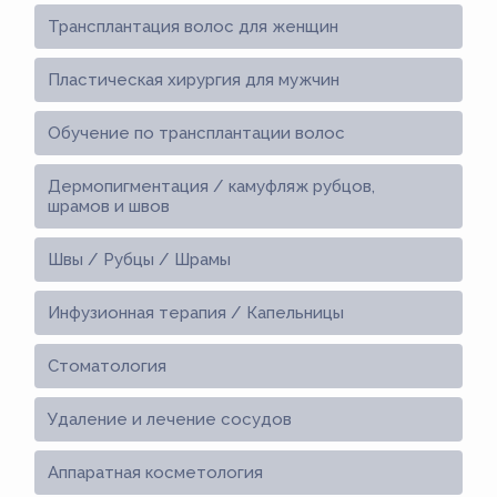
Трансплантация волос для женщин
Пластическая хирургия для мужчин
Обучение по трансплантации волос
Дермопигментация / камуфляж рубцов,
шрамов и швов
Швы / Рубцы / Шрамы
Инфузионная терапия / Капельницы
Стоматология
Удаление и лечение сосудов
Аппаратная косметология