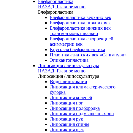
Блефаропластика
НАЗАД: Главное меню
Блефаропластика
Блефаропластика верхних век
Блефаропластика нижних век
Блефаропластика нижних век
трансконъюнктивально
Блефаропластика с коррекцией
асимметрии век
Круговая блефаропластика
Пластика азиатских век «Сангапури»
Эпикантопластика
Липосакция / липоскульптура
НАЗАД: Главное меню
Липосакция / липоскульптура
Виды липосакции
Липосакция климактерического
бугорка
Липосакция коленей
Липосакция ног
Липосакция подбородка
Липосакция подмышечных зон
Липосакция рук
Липосакция спины
Липосакция щек