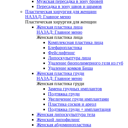
Мужская пересадка в зону бровей
Пересадка в зону швов и шрамов
Пластическая хирургия для женщин
НАЗАД: Главное меню
Пластическая хирургия для женщин
Женская пластика лица
НАЗАД: Главное меню
Женская пластика лица
Комплексная пластика лица
Блефаропластика
Фейслифтинг
Липоскульптура лица
Удаление биополимерного геля из губ
Удаление комков Биша
Женская пластика груди
НАЗАД: Главное меню
Женская пластика груди
Замена грудных имплантов
Подтяжка груди
Увеличение груди имплантами
Пластика сосков и ареол
Подтяжка груди + имплантация
Женская липоскульптура тела
Женский липофилинг
Женская абдоминопластика