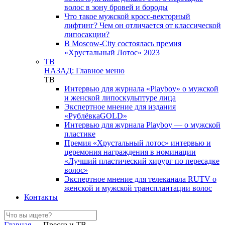
волос в зону бровей и бороды
Что такое мужской кросс-векторный
лифтинг? Чем он отличается от классической
липосакции?
В Moscow-City состоялась премия
«Хрустальный Лотос» 2023
ТВ
НАЗАД: Главное меню
ТВ
Интервью для журнала «Playboy» о мужской
и женской липоскульптуре лица
Экспертное мнение для издания
«РублёвкаGOLD»
Интервью для журнала Playboy — о мужской
пластике
Премия «Хрустальный лотос» интервью и
церемония награждения в номинации
«Лучший пластический хирург по пересадке
волос»
Экспертное мнение для телеканала RUTV о
женской и мужской трансплантации волос
Контакты
Главная
→
Пресса и ТВ