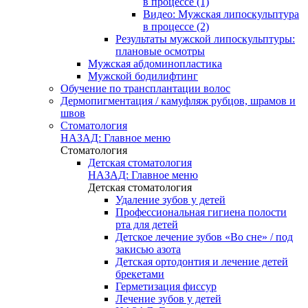
в процессе (1)
Видео: Мужская липоскульптура
в процессе (2)
Результаты мужской липоскульптуры:
плановые осмотры
Мужская абдоминопластика
Мужской бодилифтинг
Обучение по трансплантации волос
Дермопигментация / камуфляж рубцов, шрамов и
швов
Стоматология
НАЗАД: Главное меню
Стоматология
Детская стоматология
НАЗАД: Главное меню
Детская стоматология
Удаление зубов у детей
Профессиональная гигиена полости
рта для детей
Детское лечение зубов «Во сне» / под
закисью азота
Детская ортодонтия и лечение детей
брекетами
Герметизация фиссур
Лечение зубов у детей