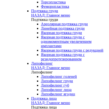
Торсопластика
Феморопластика
Подтяжка груди
НАЗАД: Главное меню
Подтяжка груди
Ареолярная подтяжка груди
Линейная подтяжка груди
Якорная подтяжка груди
Якорная подтяжка груди с
одномоментным увеличением
имплантами
Якорная подтяжка груди с редукцией
Якорная подтяжка груди с
реэндопротезированием
Липофилинг
НАЗАД: Главное меню
Липофилинг
Липофилинг голеней
Липофилинг груди
Липофилинг губ
Липофилинг лица
Липофилинг ягодиц
Подтяжка лица
НАЗАД: Главное меню
Подтяжка лица