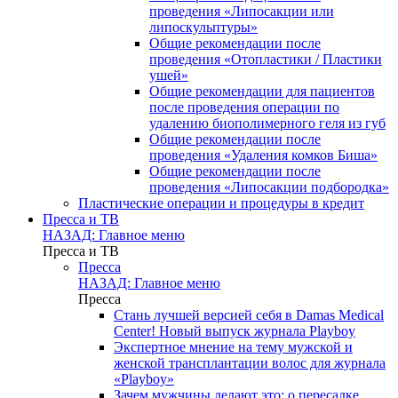
проведения «Липосакции или
липоскульптуры»
Общие рекомендации после
проведения «Отопластики / Пластики
ушей»
Общие рекомендации для пациентов
после проведения операции по
удалению биополимерного геля из губ
Общие рекомендации после
проведения «Удаления комков Биша»
Общие рекомендации после
проведения «Липосакции подбородка»
Пластические операции и процедуры в кредит
Пресса и ТВ
НАЗАД: Главное меню
Пресса и ТВ
Пресса
НАЗАД: Главное меню
Пресса
Стань лучшей версией себя в Damas Medical
Center! Новый выпуск журнала Playboy
Экспертное мнение на тему мужской и
женской трансплантации волос для журнала
«Playboy»
Зачем мужчины делают это: о пересадке