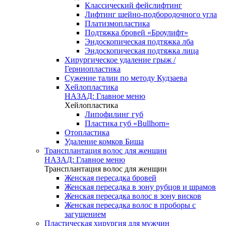
Классический фейслифтинг
Лифтинг шейно-подбородочного угла
Платизмопластика
Подтяжка бровей «Броулифт»
Эндоскопическая подтяжка лба
Эндоскопическая подтяжка лица
Хирургическое удаление грыж /
Герниопластика
Сужение талии по методу Кудзаева
Хейлопластика
НАЗАД: Главное меню
Хейлопластика
Липофилинг губ
Пластика губ «Bullhorn»
Отопластика
Удаление комков Биша
Трансплантация волос для женщин
НАЗАД: Главное меню
Трансплантация волос для женщин
Женская пересадка бровей
Женская пересадка в зону рубцов и шрамов
Женская пересадка волос в зону висков
Женская пересадка волос в проборы с
загущением
Пластическая хирургия для мужчин