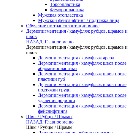
Торсопластика
Феморопластика
Мужская отопластика
Мужской фейслифтинг / подтяжка лица
Обучение по трансплантации волос
Дермопигментация / камуфляж рубцов, шрамов и
швов
НАЗАД: Главное меню
Дермопигментация / камуфляж рубцов, шрамов и
швов
Дермопигментация / камуфляж ареол
Дермопигментация / камуфляж швов после
абдоминопластики
Дермопигментация / камуфляж швов после
пластики губ
Дермопигментация / камуфляж швов после
подтяжки груди
Дермопигментация / камуфляж швов после
удаления родинки
Дермопигментация / камуфляж швов после
фейслифтинга
Швы / Рубцы / Шрамы
НАЗАД: Главное меню
Швы / Рубцы / Шрамы
Лазерное удаление рубцов и шрамов