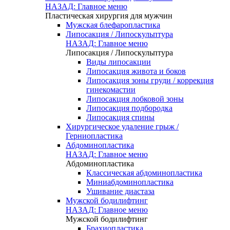
НАЗАД: Главное меню
Пластическая хирургия для мужчин
Мужская блефаропластика
Липосакция / Липоскульптура
НАЗАД: Главное меню
Липосакция / Липоскульптура
Виды липосакции
Липосакция живота и боков
Липосакция зоны груди / коррекция
гинекомастии
Липосакция лобковой зоны
Липосакция подбородка
Липосакция спины
Хирургическое удаление грыж /
Герниопластика
Абдоминопластика
НАЗАД: Главное меню
Абдоминопластика
Классическая абдоминопластика
Миниабдоминопластика
Ушивание диастаза
Мужской бодилифтинг
НАЗАД: Главное меню
Мужской бодилифтинг
Брахиопластика