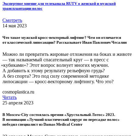
Экспертное мнение для телеканала RUTV о женской и мужской
трансплантации волос
Смотреть
14 мая 2023
Что такое мужской кросс-векторный лифтинг? Чем он отличается
от классической липосакции? Рассказывает Иван Павлович Чесалин
Можно ли превратить жировые отложения на боках и животе
— так называемый спасательный круг — в пресс с
«кубиками
»? Этот вопрос волнует многих мужчин.
А добавить к этому результату рельефную грудь?
А без спорта? Это под силу современной методике
липосакции — кросс-векторному лифтингу. Что это?
cosmoplastica.ru
Читать
25 апреля 2023
В Moscow-City состоялась премия
«Хрустальный
Лотос» 2023.
В номинации
«Лучший
пластический хирург по пересадке волос»
победил специалист из Damas Medical Center