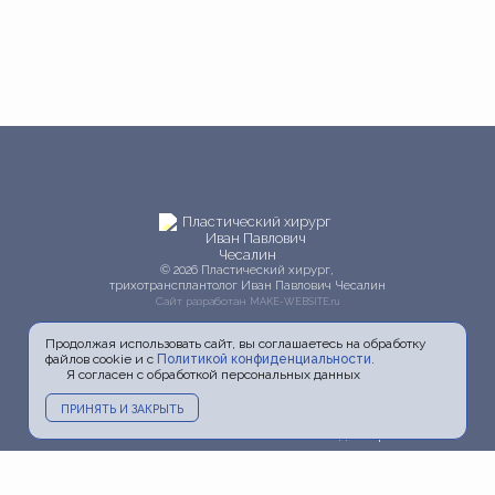
© 2026 Пластический хирург,
трихотрансплантолог Иван Павлович Чесалин
Сайт разработан
MAKE-WEBSITE.ru
Продолжая использовать сайт, вы соглашаетесь на обработку
файлов cookie и с
Политикой конфиденциальности
.
Я согласен с обработкой персональных данных
ПРИНЯТЬ И ЗАКРЫТЬ
Главная
О докторе
Услуги
Прайс
Фото
Видео