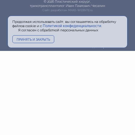
© 2026 Пластический хирург,
трихотрансплантолог Иван Павлович Чесалин
Сайт разработан
MAKE-WEBSITE.ru
Продолжая использовать сайт, вы соглашаетесь на обработку
файлов cookie и с
Политикой конфиденциальности
.
Я согласен с обработкой персональных данных
ПРИНЯТЬ И ЗАКРЫТЬ
Главная
О докторе
Услуги
Прайс
Фото
Видео
Акции
Блог
Информация
Пресса и ТВ
Контакты
Политика
конфиденциальности
Карта сайта
+7 (903) 798-20-06
+7 (495) 798-20-06