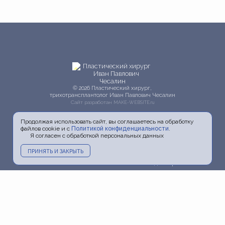
© 2026 Пластический хирург,
трихотрансплантолог Иван Павлович Чесалин
Сайт разработан
MAKE-WEBSITE.ru
Продолжая использовать сайт, вы соглашаетесь на обработку
файлов cookie и с
Политикой конфиденциальности
.
Я согласен с обработкой персональных данных
ПРИНЯТЬ И ЗАКРЫТЬ
Главная
О докторе
Услуги
Прайс
Фото
Видео
Акции
Блог
Информация
Пресса и ТВ
Контакты
Политика