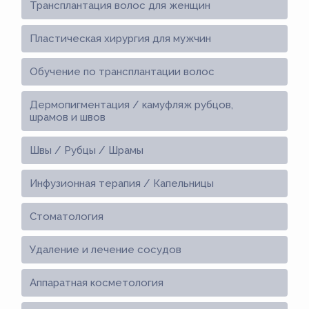
Трансплантация волос для женщин
Пластическая хирургия для мужчин
Обучение по трансплантации волос
Дермопигментация / камуфляж рубцов,
шрамов и швов
Швы / Рубцы / Шрамы
Инфузионная терапия / Капельницы
Стоматология
Удаление и лечение сосудов
Аппаратная косметология