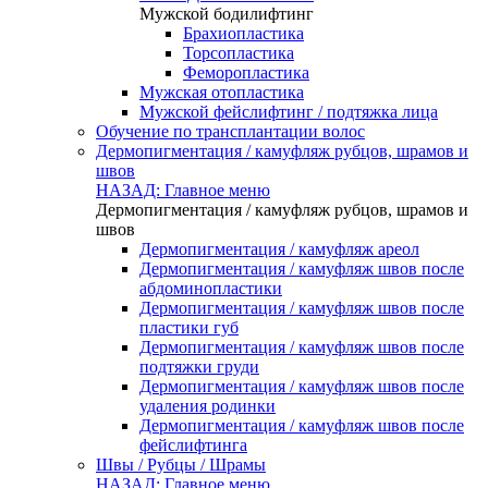
Мужской бодилифтинг
Брахиопластика
Торсопластика
Феморопластика
Мужская отопластика
Мужской фейслифтинг / подтяжка лица
Обучение по трансплантации волос
Дермопигментация / камуфляж рубцов, шрамов и
швов
НАЗАД: Главное меню
Дермопигментация / камуфляж рубцов, шрамов и
швов
Дермопигментация / камуфляж ареол
Дермопигментация / камуфляж швов после
абдоминопластики
Дермопигментация / камуфляж швов после
пластики губ
Дермопигментация / камуфляж швов после
подтяжки груди
Дермопигментация / камуфляж швов после
удаления родинки
Дермопигментация / камуфляж швов после
фейслифтинга
Швы / Рубцы / Шрамы
НАЗАД: Главное меню