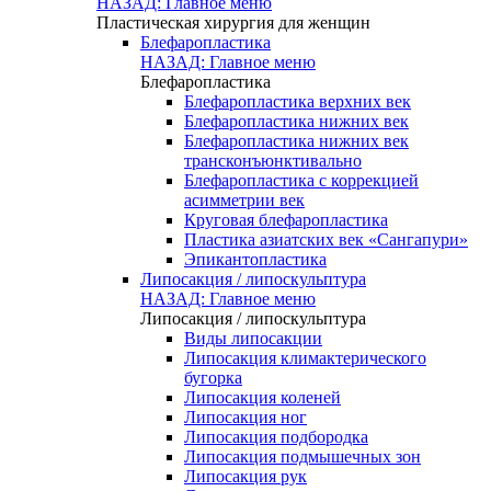
НАЗАД: Главное меню
Пластическая хирургия для женщин
Блефаропластика
НАЗАД: Главное меню
Блефаропластика
Блефаропластика верхних век
Блефаропластика нижних век
Блефаропластика нижних век
трансконъюнктивально
Блефаропластика с коррекцией
асимметрии век
Круговая блефаропластика
Пластика азиатских век «Сангапури»
Эпикантопластика
Липосакция / липоскульптура
НАЗАД: Главное меню
Липосакция / липоскульптура
Виды липосакции
Липосакция климактерического
бугорка
Липосакция коленей
Липосакция ног
Липосакция подбородка
Липосакция подмышечных зон
Липосакция рук