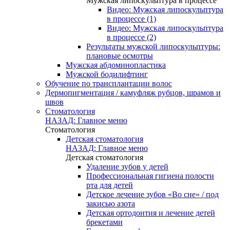
Мужская липоскульптура в процессе
Видео: Мужская липоскульптура
в процессе (1)
Видео: Мужская липоскульптура
в процессе (2)
Результаты мужской липоскульптуры:
плановые осмотры
Мужская абдоминопластика
Мужской бодилифтинг
Обучение по трансплантации волос
Дермопигментация / камуфляж рубцов, шрамов и
швов
Стоматология
НАЗАД: Главное меню
Стоматология
Детская стоматология
НАЗАД: Главное меню
Детская стоматология
Удаление зубов у детей
Профессиональная гигиена полости
рта для детей
Детское лечение зубов «Во сне» / под
закисью азота
Детская ортодонтия и лечение детей
брекетами