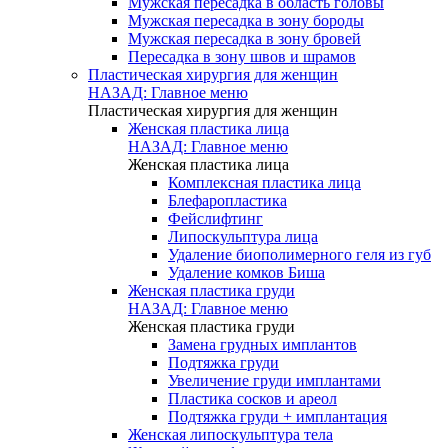
Мужская пересадка в область головы
Мужская пересадка в зону бороды
Мужская пересадка в зону бровей
Пересадка в зону швов и шрамов
Пластическая хирургия для женщин
НАЗАД: Главное меню
Пластическая хирургия для женщин
Женская пластика лица
НАЗАД: Главное меню
Женская пластика лица
Комплексная пластика лица
Блефаропластика
Фейслифтинг
Липоскульптура лица
Удаление биополимерного геля из губ
Удаление комков Биша
Женская пластика груди
НАЗАД: Главное меню
Женская пластика груди
Замена грудных имплантов
Подтяжка груди
Увеличение груди имплантами
Пластика сосков и ареол
Подтяжка груди + имплантация
Женская липоскульптура тела