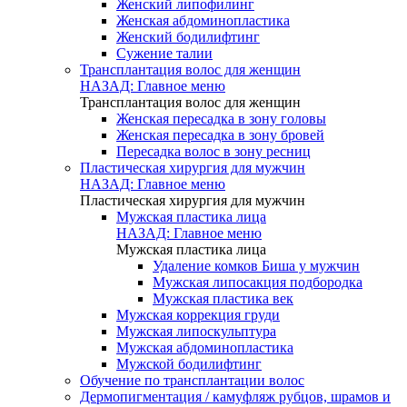
Женский липофилинг
Женская абдоминопластика
Женский бодилифтинг
Сужение талии
Трансплантация волос для женщин
НАЗАД: Главное меню
Трансплантация волос для женщин
Женская пересадка в зону головы
Женская пересадка в зону бровей
Пересадка волос в зону ресниц
Пластическая хирургия для мужчин
НАЗАД: Главное меню
Пластическая хирургия для мужчин
Мужская пластика лица
НАЗАД: Главное меню
Мужская пластика лица
Удаление комков Биша у мужчин
Мужская липосакция подбородка
Мужская пластика век
Мужская коррекция груди
Мужская липоскульптура
Мужская абдоминопластика
Мужской бодилифтинг
Обучение по трансплантации волос
Дермопигментация / камуфляж рубцов, шрамов и