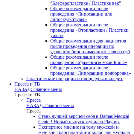
"Блефаропластике / Пластике век"
Общие рекомендации после
проведения «Липосакции или
липоскульптуры»
Общие рекомендации после
проведения «Отопластики / Пластики
ушей»
Общие рекомендации для пациентов
после проведения операции по
удалению биополимерного геля из губ
Общие рекомендации после
проведения «Удаления комков Биша»
Общие рекомендации после
проведения «Липосакции подбородка»
Пластические операции и процедуры в кредит
Пресса и ТВ
НАЗАД: Главное меню
Пресса и ТВ
Пресса
НАЗАД: Главное меню
Пресса
Стань лучшей версией себя в Damas Medical
Center! Новый выпуск журнала Playboy
Экспертное мнение на тему мужской и
женской трансплантации волос для журнала