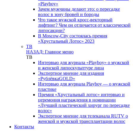
«Playboy»
Зачем мужчины делают это: о пересадке
волос в зону бровей и бороды
Что такое мужской кросс-векторный
лифтинг? Чем он отличается от классической
липосакции?
В Moscow-City состоялась премия
«Хрустальный Лотос» 2023
ТВ
НАЗАД: Главное меню
ТВ
Интервью для журнала «Playboy» о мужской
и женской липоскульптуре лица
Экспертное мнение для издания
«РублёвкаGOLD»
Интервью для журнала Playboy — о мужской
пластике
Премия «Хрустальный лотос» интервью и
церемония награждения в номинации
«Лучший пластический хирург по пересадке
волос»
Экспертное мнение для телеканала RUTV о
женской и мужской трансплантации волос
Контакты