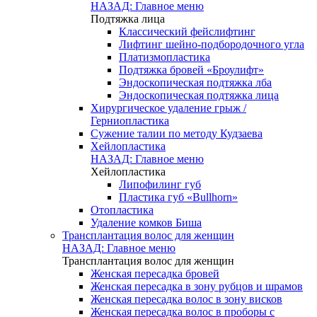
НАЗАД: Главное меню
Подтяжка лица
Классический фейслифтинг
Лифтинг шейно-подбородочного угла
Платизмопластика
Подтяжка бровей «Броулифт»
Эндоскопическая подтяжка лба
Эндоскопическая подтяжка лица
Хирургическое удаление грыж /
Герниопластика
Сужение талии по методу Кудзаева
Хейлопластика
НАЗАД: Главное меню
Хейлопластика
Липофилинг губ
Пластика губ «Bullhorn»
Отопластика
Удаление комков Биша
Трансплантация волос для женщин
НАЗАД: Главное меню
Трансплантация волос для женщин
Женская пересадка бровей
Женская пересадка в зону рубцов и шрамов
Женская пересадка волос в зону висков
Женская пересадка волос в проборы с