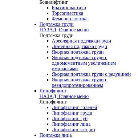
Бодилифтинг
Брахиопластика
Торсопластика
Феморопластика
Подтяжка груди
НАЗАД: Главное меню
Подтяжка груди
Ареолярная подтяжка груди
Линейная подтяжка груди
Якорная подтяжка груди
Якорная подтяжка груди с
одномоментным увеличением
имплантами
Якорная подтяжка груди с редукцией
Якорная подтяжка груди с
реэндопротезированием
Липофилинг
НАЗАД: Главное меню
Липофилинг
Липофилинг голеней
Липофилинг груди
Липофилинг губ
Липофилинг лица
Липофилинг ягодиц
Подтяжка лица