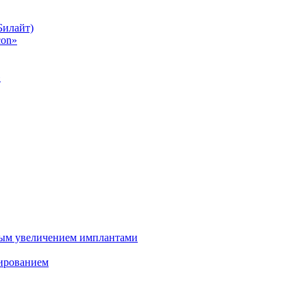
Билайт)
con»
»
ным увеличением имплантами
зированием