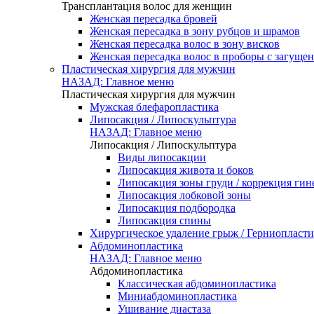
Трансплантация волос для женщин
Женская пересадка бровей
Женская пересадка в зону рубцов и шрамов
Женская пересадка волос в зону висков
Женская пересадка волос в проборы с загуще
Пластическая хирургия для мужчин
НАЗАД: Главное меню
Пластическая хирургия для мужчин
Мужская блефаропластика
Липосакция / Липоскульптура
НАЗАД: Главное меню
Липосакция / Липоскульптура
Виды липосакции
Липосакция живота и боков
Липосакция зоны груди / коррекция гин
Липосакция лобковой зоны
Липосакция подбородка
Липосакция спины
Хирургическое удаление грыж / Герниопласти
Абдоминопластика
НАЗАД: Главное меню
Абдоминопластика
Классическая абдоминопластика
Миниабдоминопластика
Ушивание диастаза