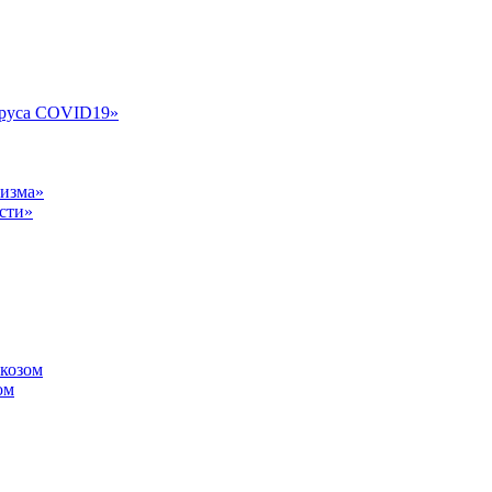
ируса COVID19»
лизма»
сти»
ркозом
ом