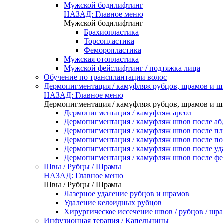
Мужской бодилифтинг
НАЗАД: Главное меню
Мужской бодилифтинг
Брахиопластика
Торсопластика
Феморопластика
Мужская отопластика
Мужской фейслифтинг / подтяжка лица
Обучение по трансплантации волос
Дермопигментация / камуфляж рубцов, шрамов и ш
НАЗАД: Главное меню
Дермопигментация / камуфляж рубцов, шрамов и ш
Дермопигментация / камуфляж ареол
Дермопигментация / камуфляж швов после а
Дермопигментация / камуфляж швов после пл
Дермопигментация / камуфляж швов после по
Дермопигментация / камуфляж швов после уд
Дермопигментация / камуфляж швов после ф
Швы / Рубцы / Шрамы
НАЗАД: Главное меню
Швы / Рубцы / Шрамы
Лазерное удаление рубцов и шрамов
Удаление келоидных рубцов
Хирургическое иссечение швов / рубцов / шр
Инфузионная терапия / Капельницы