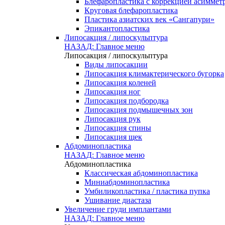
Блефаропластика с коррекцией асиммет
Круговая блефаропластика
Пластика азиатских век «Сангапури»
Эпикантопластика
Липосакция / липоскульптура
НАЗАД: Главное меню
Липосакция / липоскульптура
Виды липосакции
Липосакция климактерического бугорка
Липосакция коленей
Липосакция ног
Липосакция подбородка
Липосакция подмышечных зон
Липосакция рук
Липосакция спины
Липосакция щек
Абдоминопластика
НАЗАД: Главное меню
Абдоминопластика
Классическая абдоминопластика
Миниабдоминопластика
Умбиликопластика / пластика пупка
Ушивание диастаза
Увеличение груди имплантами
НАЗАД: Главное меню