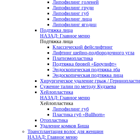
Липофилинг голеней
Липофилинг груди
Липофилинг губ
Липофилинг лица
Липофилинг ягодиц
Подтяжка лица
НАЗАД: Главное меню
Подтяжка лица
Классический фейслифтинг
Лифтинг шейно-подбородочного угла
Платизмопластика
Подтяжка бровей «Броулифт»
Эндоскопическая подтяжка лба
Эндоскопическая подтяжка лица
Хирургическое удаление грыж / Герниопласти
Сужение талии по методу Кудзаева
Хейлопластика
НАЗАД: Главное меню
Хейлопластика
Липофилинг губ
Пластика губ «Bullhorn»
Отопластика
Удаление комков Биша
Трансплантация волос для женщин
НАЗАД: Главное меню