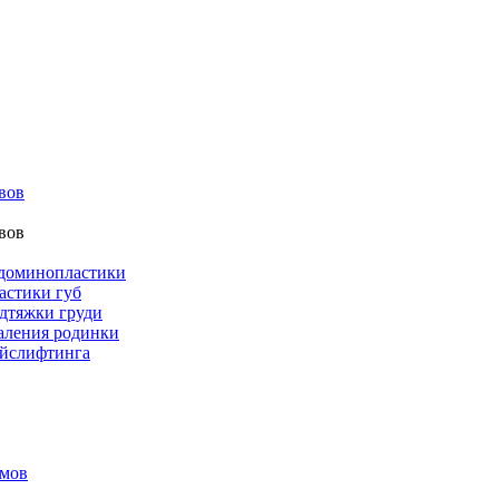
вов
вов
бдоминопластики
астики губ
дтяжки груди
аления родинки
ейслифтинга
амов