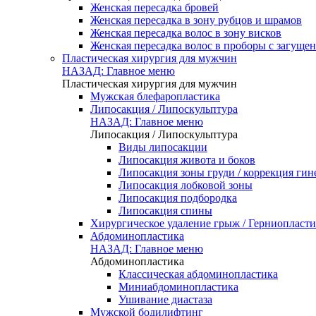
Женская пересадка бровей
Женская пересадка в зону рубцов и шрамов
Женская пересадка волос в зону висков
Женская пересадка волос в проборы с загуще
Пластическая хирургия для мужчин
НАЗАД: Главное меню
Пластическая хирургия для мужчин
Мужская блефаропластика
Липосакция / Липоскульптура
НАЗАД: Главное меню
Липосакция / Липоскульптура
Виды липосакции
Липосакция живота и боков
Липосакция зоны груди / коррекция гин
Липосакция лобковой зоны
Липосакция подбородка
Липосакция спины
Хирургическое удаление грыж / Герниопласти
Абдоминопластика
НАЗАД: Главное меню
Абдоминопластика
Классическая абдоминопластика
Миниабдоминопластика
Ушивание диастаза
Мужской бодилифтинг