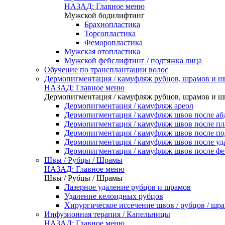
НАЗАД: Главное меню
Мужской бодилифтинг
Брахиопластика
Торсопластика
Феморопластика
Мужская отопластика
Мужской фейслифтинг / подтяжка лица
Обучение по трансплантации волос
Дермопигментация / камуфляж рубцов, шрамов и ш
НАЗАД: Главное меню
Дермопигментация / камуфляж рубцов, шрамов и ш
Дермопигментация / камуфляж ареол
Дермопигментация / камуфляж швов после а
Дермопигментация / камуфляж швов после пл
Дермопигментация / камуфляж швов после по
Дермопигментация / камуфляж швов после уд
Дермопигментация / камуфляж швов после ф
Швы / Рубцы / Шрамы
НАЗАД: Главное меню
Швы / Рубцы / Шрамы
Лазерное удаление рубцов и шрамов
Удаление келоидных рубцов
Хирургическое иссечение швов / рубцов / шр
Инфузионная терапия / Капельницы
НАЗАД: Главное меню