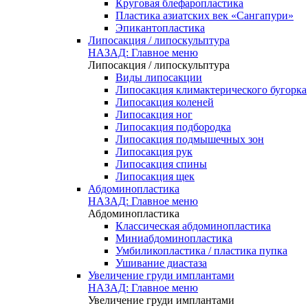
Круговая блефаропластика
Пластика азиатских век «Сангапури»
Эпикантопластика
Липосакция / липоскульптура
НАЗАД: Главное меню
Липосакция / липоскульптура
Виды липосакции
Липосакция климактерического бугорка
Липосакция коленей
Липосакция ног
Липосакция подбородка
Липосакция подмышечных зон
Липосакция рук
Липосакция спины
Липосакция щек
Абдоминопластика
НАЗАД: Главное меню
Абдоминопластика
Классическая абдоминопластика
Миниабдоминопластика
Умбиликопластика / пластика пупка
Ушивание диастаза
Увеличение груди имплантами
НАЗАД: Главное меню
Увеличение груди имплантами