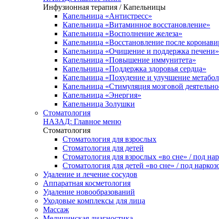
Инфузионная терапия / Капельницы
Капельница «Антистресс»
Капельница «Витаминное восстановление»
Капельница «Восполнение железа»
Капельница «Восстановление после коронав
Капельница «Очищение и поддержка печени»
Капельница «Повышение иммунитета»
Капельница «Поддержка здоровья сердца»
Капельница «Похудение и улучшение метабо
Капельница «Стимуляция мозговой деятельно
Капельница «Энергия»
Капельница Золушки
Стоматология
НАЗАД: Главное меню
Стоматология
Стоматология для взрослых
Стоматология для детей
Стоматология для взрослых «во сне» / под на
Стоматология для детей «во сне» / под наркоз
Удаление и лечение сосудов
Аппаратная косметология
Удаление новообразований
Уходовые комплексы для лица
Массаж
Медицинская диагностика