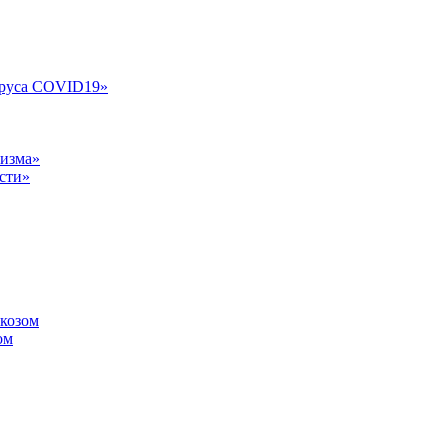
ируса COVID19»
лизма»
сти»
ркозом
ом