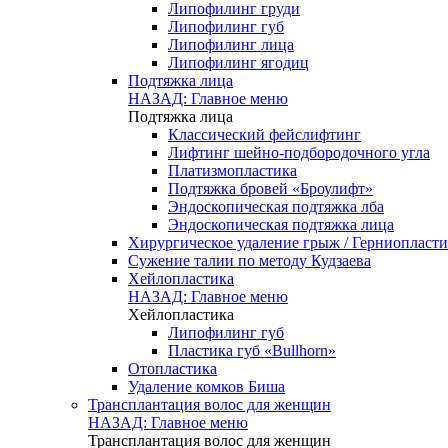
Липофилинг груди
Липофилинг губ
Липофилинг лица
Липофилинг ягодиц
Подтяжка лица
НАЗАД: Главное меню
Подтяжка лица
Классический фейслифтинг
Лифтинг шейно-подбородочного угла
Платизмопластика
Подтяжка бровей «Броулифт»
Эндоскопическая подтяжка лба
Эндоскопическая подтяжка лица
Хирургическое удаление грыж / Герниопласти
Сужение талии по методу Кудзаева
Хейлопластика
НАЗАД: Главное меню
Хейлопластика
Липофилинг губ
Пластика губ «Bullhorn»
Отопластика
Удаление комков Биша
Трансплантация волос для женщин
НАЗАД: Главное меню
Трансплантация волос для женщин