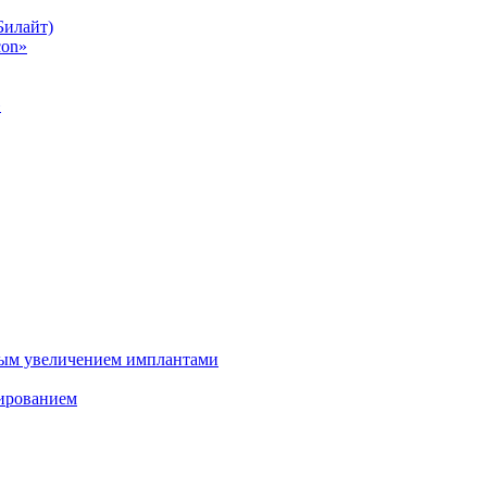
Билайт)
con»
»
ным увеличением имплантами
зированием