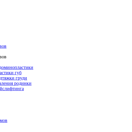
вов
вов
бдоминопластики
астики губ
дтяжки груди
аления родинки
ейслифтинга
амов