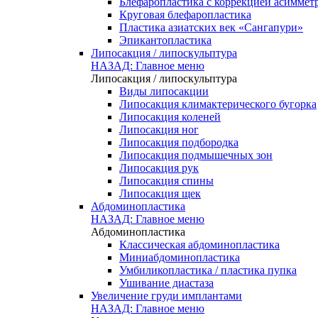
Блефаропластика с коррекцией асиммет
Круговая блефаропластика
Пластика азиатских век «Сангапури»
Эпикантопластика
Липосакция / липоскульптура
НАЗАД: Главное меню
Липосакция / липоскульптура
Виды липосакции
Липосакция климактерического бугорка
Липосакция коленей
Липосакция ног
Липосакция подбородка
Липосакция подмышечных зон
Липосакция рук
Липосакция спины
Липосакция щек
Абдоминопластика
НАЗАД: Главное меню
Абдоминопластика
Классическая абдоминопластика
Миниабдоминопластика
Умбиликопластика / пластика пупка
Ушивание диастаза
Увеличение груди имплантами
НАЗАД: Главное меню