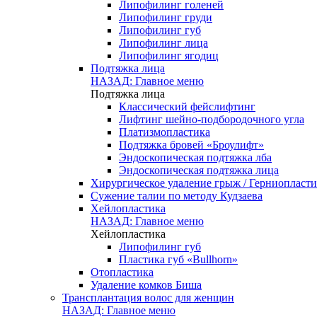
Липофилинг голеней
Липофилинг груди
Липофилинг губ
Липофилинг лица
Липофилинг ягодиц
Подтяжка лица
НАЗАД: Главное меню
Подтяжка лица
Классический фейслифтинг
Лифтинг шейно-подбородочного угла
Платизмопластика
Подтяжка бровей «Броулифт»
Эндоскопическая подтяжка лба
Эндоскопическая подтяжка лица
Хирургическое удаление грыж / Герниопласти
Сужение талии по методу Кудзаева
Хейлопластика
НАЗАД: Главное меню
Хейлопластика
Липофилинг губ
Пластика губ «Bullhorn»
Отопластика
Удаление комков Биша
Трансплантация волос для женщин
НАЗАД: Главное меню