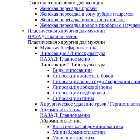
Трансплантация волос для женщин
Женская пересадка бровей
Женская пересадка в зону рубцов и шрамов
Женская пересадка волос в зону висков
Женская пересадка волос в проборы с загуще
Пластическая хирургия для мужчин
НАЗАД: Главное меню
Пластическая хирургия для мужчин
Мужская блефаропластика
Липосакция / Липоскульптура
НАЗАД: Главное меню
Липосакция / Липоскульптура
Виды липосакции
Липосакция живота и боков
Липосакция зоны груди / коррекция гин
Липосакция лобковой зоны
Липосакция подбородка
Липосакция спины
Хирургическое удаление грыж / Герниопласти
Абдоминопластика
НАЗАД: Главное меню
Абдоминопластика
Классическая абдоминопластика
Миниабдоминопластика
Ушивание диастаза