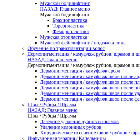
Мужской бодилифтинг
НАЗАД: Главное меню
Мужской бодилифтинг
Брахиопластика
Торсопластика
Феморопластика
Мужская отопластика
Мужской фейслифтинг / подтяжка лица
Обучение по трансплантации волос
Дермопигментация / камуфляж рубцов, шрамов и ш
НАЗАД: Главное меню
Дермопигментация / камуфляж рубцов, шрамов и ш
Дермопигментация / камуфляж ареол
Дермопигментация / камуфляж швов после а
Дермопигментация / камуфляж швов после пл
Дермопигментация / камуфляж швов после по
Дермопигментация / камуфляж швов после уд
Дермопигментация / камуфляж швов после ф
Швы / Рубцы / Шрамы
НАЗАД: Главное меню
Швы / Рубцы / Шрамы
Лазерное удаление рубцов и шрамов
Удаление келоидных рубцов
Хирургическое иссечение швов / рубцов / шр
Инфузионная терапия / Капельницы