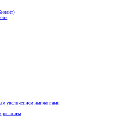
Билайт)
con»
»
ным увеличением имплантами
зированием