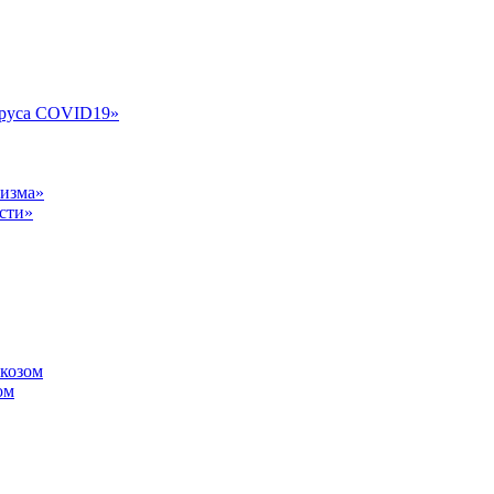
ируса COVID19»
лизма»
сти»
ркозом
ом