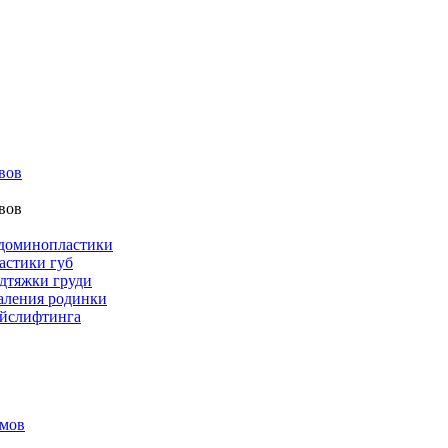
вов
вов
бдоминопластики
астики губ
дтяжки груди
аления родинки
ейслифтинга
амов