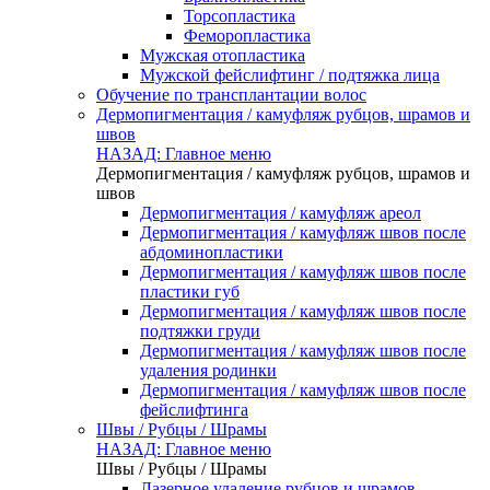
Торсопластика
Феморопластика
Мужская отопластика
Мужской фейслифтинг / подтяжка лица
Обучение по трансплантации волос
Дермопигментация / камуфляж рубцов, шрамов и
швов
НАЗАД: Главное меню
Дермопигментация / камуфляж рубцов, шрамов и
швов
Дермопигментация / камуфляж ареол
Дермопигментация / камуфляж швов после
абдоминопластики
Дермопигментация / камуфляж швов после
пластики губ
Дермопигментация / камуфляж швов после
подтяжки груди
Дермопигментация / камуфляж швов после
удаления родинки
Дермопигментация / камуфляж швов после
фейслифтинга
Швы / Рубцы / Шрамы
НАЗАД: Главное меню
Швы / Рубцы / Шрамы
Лазерное удаление рубцов и шрамов