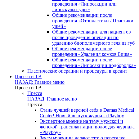
проведения «Липосакции или
липоскульптуры»
Общие рекомендации после
проведения «Отопластики / Пластики
ушей»
Общие рекомендации для пациентов
после проведения операции по
удалению биополимерного геля из губ
Общие рекомендации после
проведения «Удаления комков Биша»
Общие рекомендации после
проведения «Липосакции подбородка»
Пластические операции и процедуры в кредит
Пресса и ТВ
НАЗАД: Главное меню
Пресса и ТВ
Пресса
НАЗАД: Главное меню
Пресса
Стань лучшей версией себя в Damas Medical
Center! Новый выпуск журнала Playboy
Экспертное мнение на тему мужской и
женской трансплантации волос для журнала
«Playboy»
Зачем мужчины делают это: о пересадке