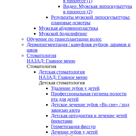
в процессе (1)
Видео: Мужская липоскульптура
в процессе (2)
Результаты мужской липоскульптуры:
плановые осмотры
Мужская абдоминопластика
Мужской бодилифтинг
Обучение по трансплантации волос
Дермопигментация / камуфляж рубцов, шрамов и
швов
Стоматология
НАЗАД: Главное меню
Стоматология
Детская стоматология
НАЗАД: Главное меню
Детская стоматология
Удаление зубов у детей
Профессиональная гигиена полости
рта для детей
Детское лечение зубов «Во сне» / под
закисью азота
Детская ортодонтия и лечение детей
брекетами
Герметизация фиссур
Лечение зубов у детей