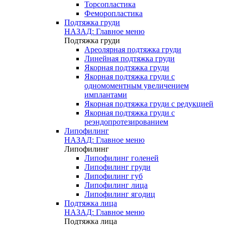
Торсопластика
Феморопластика
Подтяжка груди
НАЗАД: Главное меню
Подтяжка груди
Ареолярная подтяжка груди
Линейная подтяжка груди
Якорная подтяжка груди
Якорная подтяжка груди с
одномоментным увеличением
имплантами
Якорная подтяжка груди с редукцией
Якорная подтяжка груди с
реэндопротезированием
Липофилинг
НАЗАД: Главное меню
Липофилинг
Липофилинг голеней
Липофилинг груди
Липофилинг губ
Липофилинг лица
Липофилинг ягодиц
Подтяжка лица
НАЗАД: Главное меню
Подтяжка лица