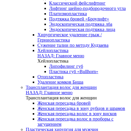
Классический фейслифтинг
Лифтинг шейно-подбородочного угла
Платизмопластика
Подтяжка бровей «Броулифт»
Эндоскопическая подтяжка лба
Эндоскопическая подтяжка лица
Хирургическое удаление грыж /
Герниопластика
Сужение талии по методу Кудзаева
Хейлопластика
НАЗАД: Главное меню
Хейлопластика
Липофилинг губ
Пластика губ «Bullhorn»
Отопластика
Удаление комков Биша
Трансплантация волос для женщин
НАЗАД: Главное меню
Трансплантация волос для женщин
Женская пересадка бровей
Женская пересадка в зону рубцов и шрамов
Женская пересадка волос в зону висков
Женская пересадка волос в проборы с
загущением
Пластическая хирургия для мужчин