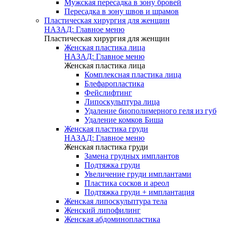
Мужская пересадка в зону бровей
Пересадка в зону швов и шрамов
Пластическая хирургия для женщин
НАЗАД: Главное меню
Пластическая хирургия для женщин
Женская пластика лица
НАЗАД: Главное меню
Женская пластика лица
Комплексная пластика лица
Блефаропластика
Фейслифтинг
Липоскульптура лица
Удаление биополимерного геля из губ
Удаление комков Биша
Женская пластика груди
НАЗАД: Главное меню
Женская пластика груди
Замена грудных имплантов
Подтяжка груди
Увеличение груди имплантами
Пластика сосков и ареол
Подтяжка груди + имплантация
Женская липоскульптура тела
Женский липофилинг
Женская абдоминопластика