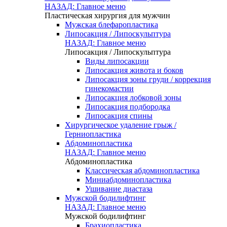
НАЗАД: Главное меню
Пластическая хирургия для мужчин
Мужская блефаропластика
Липосакция / Липоскульптура
НАЗАД: Главное меню
Липосакция / Липоскульптура
Виды липосакции
Липосакция живота и боков
Липосакция зоны груди / коррекция
гинекомастии
Липосакция лобковой зоны
Липосакция подбородка
Липосакция спины
Хирургическое удаление грыж /
Герниопластика
Абдоминопластика
НАЗАД: Главное меню
Абдоминопластика
Классическая абдоминопластика
Миниабдоминопластика
Ушивание диастаза
Мужской бодилифтинг
НАЗАД: Главное меню
Мужской бодилифтинг
Брахиопластика