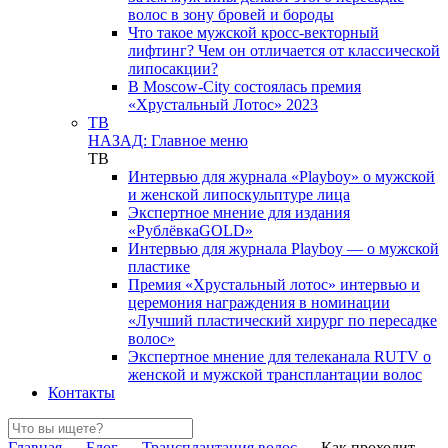
волос в зону бровей и бороды
Что такое мужской кросс-векторный
лифтинг? Чем он отличается от классической
липосакции?
В Moscow-City состоялась премия
«Хрустальный Лотос» 2023
ТВ
НАЗАД: Главное меню
ТВ
Интервью для журнала «Playboy» о мужской
и женской липоскульптуре лица
Экспертное мнение для издания
«РублёвкаGOLD»
Интервью для журнала Playboy — о мужской
пластике
Премия «Хрустальный лотос» интервью и
церемония награждения в номинации
«Лучший пластический хирург по пересадке
волос»
Экспертное мнение для телеканала RUTV о
женской и мужской трансплантации волос
Контакты
Главная
→
Блог
→
Трансплантация волос
→
Как проходит