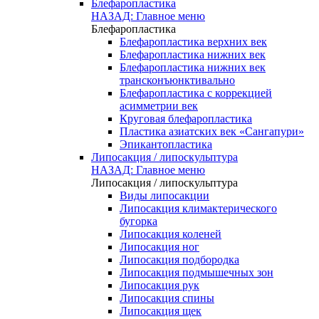
Блефаропластика
НАЗАД: Главное меню
Блефаропластика
Блефаропластика верхних век
Блефаропластика нижних век
Блефаропластика нижних век
трансконъюнктивально
Блефаропластика с коррекцией
асимметрии век
Круговая блефаропластика
Пластика азиатских век «Сангапури»
Эпикантопластика
Липосакция / липоскульптура
НАЗАД: Главное меню
Липосакция / липоскульптура
Виды липосакции
Липосакция климактерического
бугорка
Липосакция коленей
Липосакция ног
Липосакция подбородка
Липосакция подмышечных зон
Липосакция рук
Липосакция спины
Липосакция щек