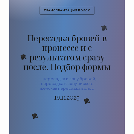
ТРАНСПЛАНТАЦИЯ ВОЛОС
Пересадка бровей в
процессе и с
результатом сразу
после. Подбор формы
пересадка в зону бровей
,
пересадка в зону висков
,
женская пересадка волос
16.11.2025