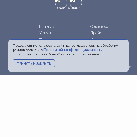
Главная
О докторе
Услуги
Прайс
Фото
Видео
Акции
Блог
Продолжая использовать сайт, вы соглашаетесь на обработку
файлов cookie и с
Политикой конфиденциальности
.
Информация
Пресса и ТВ
Я согласен с обработкой персональных данных
Контакты
Политика
ПРИНЯТЬ И ЗАКРЫТЬ
конфиденциальности
Карта сайта
+7 (903) 798-20-06
+7 (495) 798-20-06
doctorchesalin@yandex.ru
г. Москва, м. Новокузнецкая,
ул. Садовническая, д. 39, стр. 13