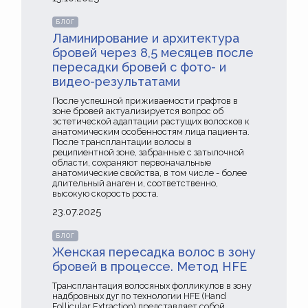
БЛОГ
Ламинирование и архитектура
бровей через 8,5 месяцев после
пересадки бровей с фото- и
видео-результатами
После успешной приживаемости графтов в
зоне бровей актуализируется вопрос об
эстетической адаптации растущих волосков к
анатомическим особенностям лица пациента.
После трансплантации волосы в
реципиентной зоне, забранные с затылочной
области, сохраняют первоначальные
анатомические свойства, в том числе - более
длительный анаген и, соответственно,
высокую скорость роста.
23.07.2025
БЛОГ
Женская пересадка волос в зону
бровей в процессе. Метод HFE
Трансплантация волосяных фолликулов в зону
надбровных дуг по технологии HFE (Hand
Follicular Extraction) представляет собой