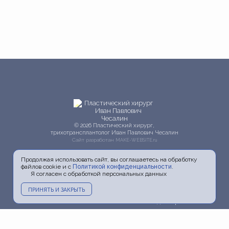
© 2026 Пластический хирург,
трихотрансплантолог Иван Павлович Чесалин
Сайт разработан
MAKE-WEBSITE.ru
Продолжая использовать сайт, вы соглашаетесь на обработку
файлов cookie и с
Политикой конфиденциальности
.
Я согласен с обработкой персональных данных
ПРИНЯТЬ И ЗАКРЫТЬ
Главная
О докторе
Услуги
Прайс
Фото
Видео