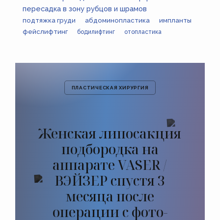
пересадка в зону рубцов и шрамов
подтяжка груди
абдоминопластика
импланты
фейслифтинг
бодилифтинг
отопластика
ПЛАСТИЧЕСКАЯ ХИРУРГИЯ
Женская липосакция
подбородка на
аппарате VASER /
ВЭЙЗЕР спустя 3
месяца после
операции с фото-