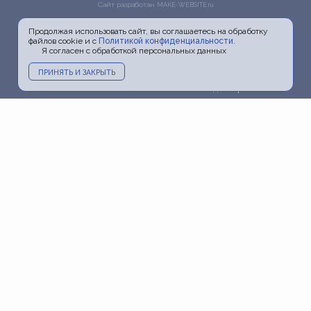
Сайт разработан
MAKE-WEBSITE.ru
Продолжая использовать сайт, вы соглашаетесь на обработку
файлов cookie и с
Политикой конфиденциальности
.
Я согласен с обработкой персональных данных
ПРИНЯТЬ И ЗАКРЫТЬ
Главная
О докторе
Услуги
Прайс
Фото
Видео
Акции
Блог
Информация
Пресса и ТВ
Контакты
Политика
конфиденциальности
Карта сайта
+7 (903) 798-20-06
+7 (495) 798-20-06
doctorchesalin@yandex.ru