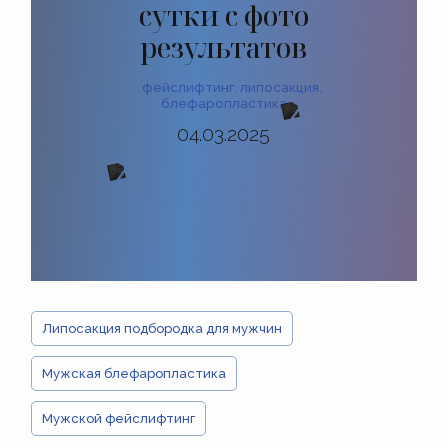
сутки с фото
результатов
фейслифтинг
,
липосакция
,
блефаропластика
04.03.2025
Липосакция подбородка для мужчин
Мужская блефаропластика
Мужской фейслифтинг