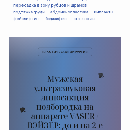
пересадка в зону рубцов и шрамов
подтяжка груди
абдоминопластика
импланты
фейслифтинг
бодилифтинг
отопластика
ПЛАСТИЧЕСКАЯ ХИРУРГИЯ
Мужская
ультразвуковая
липосакция
подбородка на
аппарате VASER /
ВЭЙЗЕР: до и на 2-е