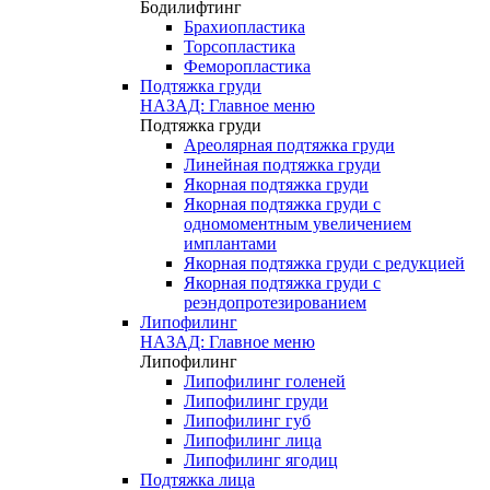
Бодилифтинг
Брахиопластика
Торсопластика
Феморопластика
Подтяжка груди
НАЗАД: Главное меню
Подтяжка груди
Ареолярная подтяжка груди
Линейная подтяжка груди
Якорная подтяжка груди
Якорная подтяжка груди с
одномоментным увеличением
имплантами
Якорная подтяжка груди с редукцией
Якорная подтяжка груди с
реэндопротезированием
Липофилинг
НАЗАД: Главное меню
Липофилинг
Липофилинг голеней
Липофилинг груди
Липофилинг губ
Липофилинг лица
Липофилинг ягодиц
Подтяжка лица