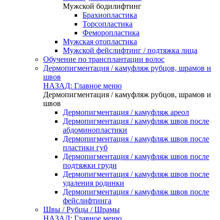
Мужской бодилифтинг
Брахиопластика
Торсопластика
Феморопластика
Мужская отопластика
Мужской фейслифтинг / подтяжка лица
Обучение по трансплантации волос
Дермопигментация / камуфляж рубцов, шрамов и
швов
НАЗАД: Главное меню
Дермопигментация / камуфляж рубцов, шрамов и
швов
Дермопигментация / камуфляж ареол
Дермопигментация / камуфляж швов после
абдоминопластики
Дермопигментация / камуфляж швов после
пластики губ
Дермопигментация / камуфляж швов после
подтяжки груди
Дермопигментация / камуфляж швов после
удаления родинки
Дермопигментация / камуфляж швов после
фейслифтинга
Швы / Рубцы / Шрамы
НАЗАД: Главное меню