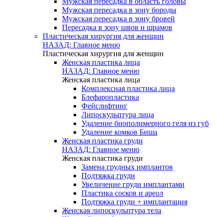
Мужская пересадка в область головы
Мужская пересадка в зону бороды
Мужская пересадка в зону бровей
Пересадка в зону швов и шрамов
Пластическая хирургия для женщин
НАЗАД: Главное меню
Пластическая хирургия для женщин
Женская пластика лица
НАЗАД: Главное меню
Женская пластика лица
Комплексная пластика лица
Блефаропластика
Фейслифтинг
Липоскульптура лица
Удаление биополимерного геля из губ
Удаление комков Биша
Женская пластика груди
НАЗАД: Главное меню
Женская пластика груди
Замена грудных имплантов
Подтяжка груди
Увеличение груди имплантами
Пластика сосков и ареол
Подтяжка груди + имплантация
Женская липоскульптура тела