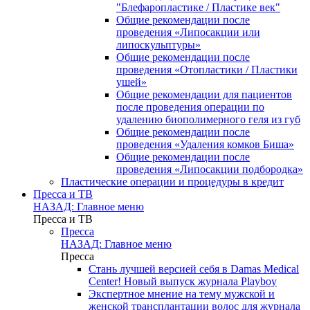
"Блефаропластике / Пластике век"
Общие рекомендации после
проведения «Липосакции или
липоскульптуры»
Общие рекомендации после
проведения «Отопластики / Пластики
ушей»
Общие рекомендации для пациентов
после проведения операции по
удалению биополимерного геля из губ
Общие рекомендации после
проведения «Удаления комков Биша»
Общие рекомендации после
проведения «Липосакции подбородка»
Пластические операции и процедуры в кредит
Пресса и ТВ
НАЗАД: Главное меню
Пресса и ТВ
Пресса
НАЗАД: Главное меню
Пресса
Стань лучшей версией себя в Damas Medical
Center! Новый выпуск журнала Playboy
Экспертное мнение на тему мужской и
женской трансплантации волос для журнала