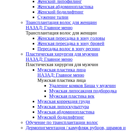
Женский липофилинг
Женская абдоминопластика
Женский бодилифтинг
Сужение талии
Трансплантация волос для женщин
НАЗАД: Главное меню
Трансплантация волос для женщин
Женская пересадка в зону головы
Женская пересадка в зону бровей
Пересадка волос в зону ресниц
Пластическая хирургия для мужчин
НАЗАД: Главное меню
Пластическая хирургия для мужчин
Мужская пластика лица
НАЗАД: Главное меню
Мужская пластика лица
Удаление комков Биша у мужчин
Мужская липосакция подбородка
Мужская пластика век
Мужская коррекция груди
Мужская липоскульптура
Мужская абдоминопластика
Мужской бодилифтинг
Обучение по трансплантации волос
Дермопигментация / камуфляж рубцов, шрамов и