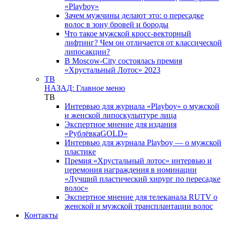
«Playboy»
Зачем мужчины делают это: о пересадке
волос в зону бровей и бороды
Что такое мужской кросс-векторный
лифтинг? Чем он отличается от классической
липосакции?
В Moscow-City состоялась премия
«Хрустальный Лотос» 2023
ТВ
НАЗАД: Главное меню
ТВ
Интервью для журнала «Playboy» о мужской
и женской липоскульптуре лица
Экспертное мнение для издания
«РублёвкаGOLD»
Интервью для журнала Playboy — о мужской
пластике
Премия «Хрустальный лотос» интервью и
церемония награждения в номинации
«Лучший пластический хирург по пересадке
волос»
Экспертное мнение для телеканала RUTV о
женской и мужской трансплантации волос
Контакты