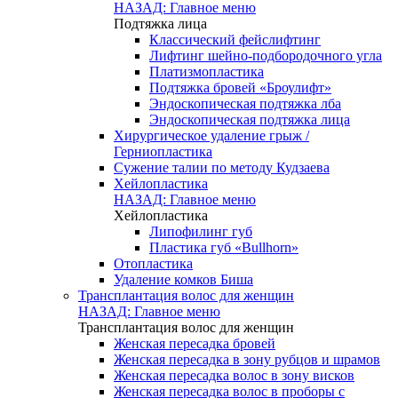
НАЗАД: Главное меню
Подтяжка лица
Классический фейслифтинг
Лифтинг шейно-подбородочного угла
Платизмопластика
Подтяжка бровей «Броулифт»
Эндоскопическая подтяжка лба
Эндоскопическая подтяжка лица
Хирургическое удаление грыж /
Герниопластика
Сужение талии по методу Кудзаева
Хейлопластика
НАЗАД: Главное меню
Хейлопластика
Липофилинг губ
Пластика губ «Bullhorn»
Отопластика
Удаление комков Биша
Трансплантация волос для женщин
НАЗАД: Главное меню
Трансплантация волос для женщин
Женская пересадка бровей
Женская пересадка в зону рубцов и шрамов
Женская пересадка волос в зону висков
Женская пересадка волос в проборы с