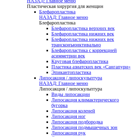
НАЗАД: Главное меню
Пластическая хирургия для женщин
Блефаропластика
НАЗАД: Главное меню
Блефаропластика
Блефаропластика верхних век
Блефаропластика нижних век
Блефаропластика нижних век
трансконъюнктивально
Блефаропластика с коррекцией
асимметрии век
Круговая блефаропластика
Пластика азиатских век «Сангапури»
Эпикантопластика
Липосакция / липоскульптура
НАЗАД: Главное меню
Липосакция / липоскульптура
Виды липосакции
Липосакция климактерического
бугорка
Липосакция коленей
Липосакция ног
Липосакция подбородка
Липосакция подмышечных зон
Липосакция рук