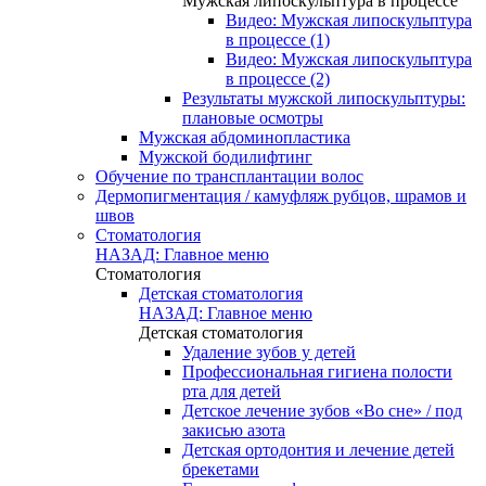
Мужская липоскульптура в процессе
Видео: Мужская липоскульптура
в процессе (1)
Видео: Мужская липоскульптура
в процессе (2)
Результаты мужской липоскульптуры:
плановые осмотры
Мужская абдоминопластика
Мужской бодилифтинг
Обучение по трансплантации волос
Дермопигментация / камуфляж рубцов, шрамов и
швов
Стоматология
НАЗАД: Главное меню
Стоматология
Детская стоматология
НАЗАД: Главное меню
Детская стоматология
Удаление зубов у детей
Профессиональная гигиена полости
рта для детей
Детское лечение зубов «Во сне» / под
закисью азота
Детская ортодонтия и лечение детей
брекетами