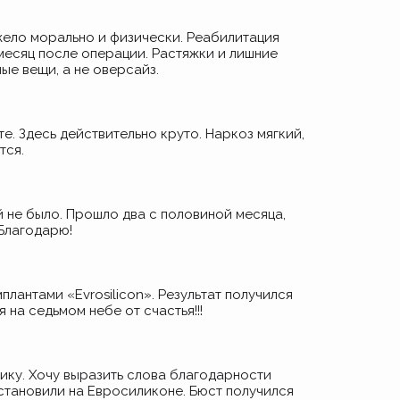
яжело морально и физически. Реабилитация
месяц после операции. Растяжки и лишние
ые вещи, а не оверсайз.
е. Здесь действительно круто. Наркоз мягкий,
тся.
 не было. Прошло два с половиной месяца,
 Благодарю!
мплантами
«Evrosilicon
». Результат получился
 на седьмом небе от счастья!!!
ику. Хочу выразить слова благодарности
остановили на Евросиликоне. Бюст получился