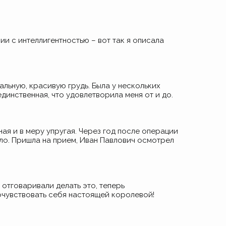
ии с интеллигентностью – вот так я описала
льную, красивую грудь. Была у нескольких
единственная, что удовлетворила меня от и до.
ная и в меру упругая. Через год после операции
шло. Пришла на прием, Иван Павлович осмотрел
 отговаривали делать это, теперь
почувствовать себя настоящей королевой!