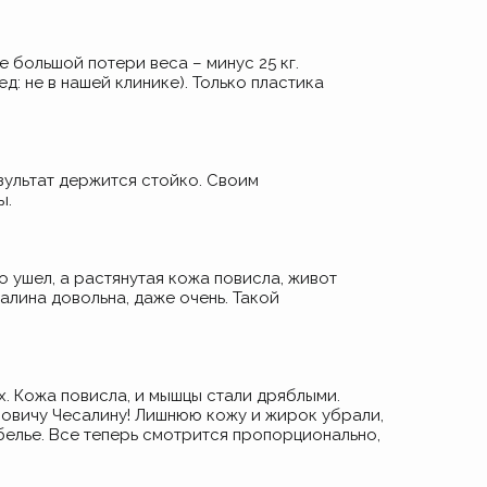
е большой потери веса – минус 25 кг.
д: не в нашей клинике). Только пластика
зультат держится стойко. Своим
ы.
 ушел, а растянутая кожа повисла, живот
алина довольна, даже очень. Такой
х. Кожа повисла, и мышцы стали дряблыми.
ловичу Чесалину! Лишнюю кожу и жирок убрали,
 белье. Все теперь смотрится пропорционально,