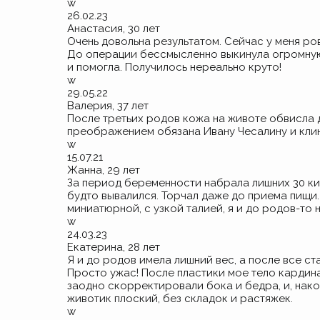
w
26.02.23
Анастасия, 30 лет
Очень довольна результатом. Сейчас у меня ров
До операции бессмысленно выкинула огромную
и помогла. Получилось нереально круто!
w
29.05.22
Валерия, 37 лет
После третьих родов кожа на животе обвисла 
преображением обязана Ивану Чесалину и кли
w
15.07.21
Жанна, 29 лет
За период беременности набрала лишних 30 ки
будто вывалился. Торчал даже до приема пищи.
миниатюрной, с узкой талией, я и до
родов-то
н
w
24.03.23
Екатерина, 28 лет
Я и до родов имела лишний вес, а после все ст
Просто ужас! После пластики мое тело кардин
заодно скорректировали бока и бедра, и, нако
животик плоский, без складок и растяжек.
w