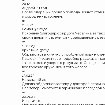
20.12.22
Андрей, 41 год
После операции прошло полгода. Живот стал вы
и хорошее настроение.
m
11.02.21
Роман, 34 года
Искренне благодарю хирурга Чесалина за такой
своим делом и стремится к совершенному резу
w
10.02.23
Кристина, 31год
Обратилась в клинику с проблемой лишнего веса
Павлович Чесалин все подробно рассказал, как
так спокоен и уверен в результате. Он сделал 
все гораздо круче, чем я того желала.
w
13.02.23
Наталья, 38 лет
Делала абдоминопластику у доктора Чесалина.
Все теперь смотрится гармонично благодаря з
w
20.01.23
Инна, 41 год