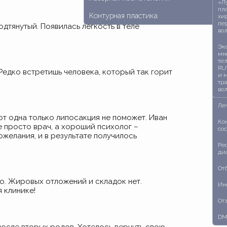
«Л
Им
Ка
пл
зуб
Ке
мо
Контурная пластика
хи
пе
дтянутый. Появилась легкость в теле
Ор
Им
Ка
во
бр
Ор
Ка
Эк
Уд
мн
те
Ле
Ко
RU
Редко встретишь человека, который так горит
ле
и 
тр
Ле
во
Ле
от одна только липосакция не поможет. Иван
Ко
е просто врач, а хороший психолог –
со
пожелания, и в результате получилось
Ре
ди
От
о. Жировых отложений и складок нет.
Ин
 клинике!
От
DM