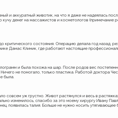
ный и аккуратный животик, на что я даже не надеялась посл
 кучу денег на массажистов и косметологов
(примечание
ре
до критического состояния. Операцию делала год назад, ре
нике Дамас Клиник, где работают настоящие профессионал
лограмм и была похожа на шар. После родов вес постепенно
 Ничего не помогало, только пластика. Работой доктора Чес
е была.
ало совсем уж грустно. Живот растянулся и весь в растяжка
ально изменилось, спасибо за это моему хирургу Ивану Пав
нец, появилась талия. Больше не нужно носить утягивающее