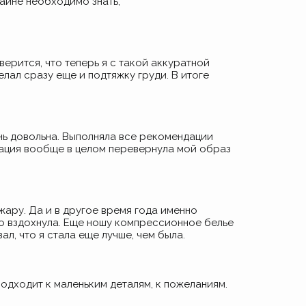
айне необходимо знать,
ерится, что теперь я с такой аккуратной
лал сразу еще и подтяжку груди. В итоге
нь довольна. Выполняла все рекомендации
ерация вообще в целом перевернула мой образ
жару. Да и в другое время года именно
но вздохнула. Еще ношу компрессионное белье
л, что я стала еще лучше, чем была.
одходит к маленьким деталям, к пожеланиям.