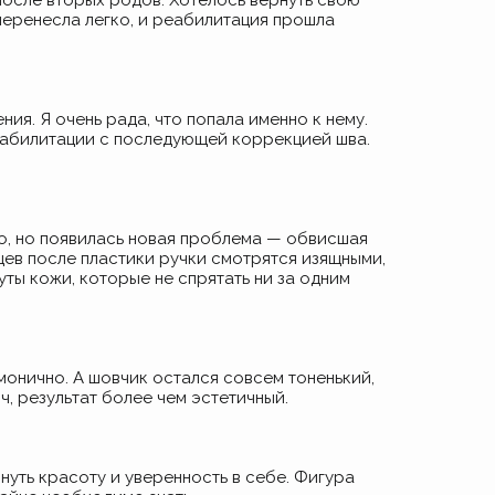
после вторых родов. Хотелось вернуть свою
перенесла легко, и реабилитация прошла
ия. Я очень рада, что попала именно к нему.
реабилитации с последующей коррекцией шва.
ло, но появилась новая проблема — обвисшая
яцев после пластики ручки смотрятся изящными,
куты кожи, которые не спрятать ни за одним
онично. А шовчик остался совсем тоненький,
ч, результат более чем эстетичный.
рнуть красоту и уверенность в себе. Фигура