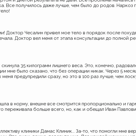
ртом и диетой результата не дали. Все проблемы начались 
. Все получилось даже лучше, чем было до родов. Наркоз 
ело!
и! Доктор Чесалин привел мое тело в порядок после похуден
речала. Доктор вел меня от этапа консультации до полной 
 скинула 35 килограмм лишнего веса. Это, конечно, радова
ции мне было сказано, что без операции никак. Через 5 мес
их меня предупредили сразу, но это в 100 раз лучше, чем лос
шла в норму, внешне все смотрится пропорционально и гарм
это переживала больше всего, но, как и обещал Иван Павлови
ллективу клиники Дамас Клиник...
За-то
, что помогли мне ве