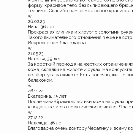
Мои попытки убрать живот самостоятельно спо
форму, красивое тело без выпирающего брюшка
терпимо. Спасибо вам за мое новое красивое т
w
26.02.23
Нина, 36 лет
Прекрасная клиника и хирург с золотыми рукам
Такого внимательного отношения я еще не вст
Искренне вам благодарна.
w
21.05.23
Наталья, 39 лет
За короткий период я на жестких ограничениях
кожа, складки на животе и руках. На консульта
нет фартука на животе. Есть, конечно, швы, о н
балахоном.
w
26.11.22
Екатерина, 45 лет
После мини-брахиопластики кожа на руках при
в подмышке, и его практически не видно. Я за 
w
27.12.22
Надежда, 36 лет
Благодарна очень доктору Чесалину и всему ко