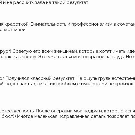
Я и не рассчитывала на такой результат.
еня красоткой. Внимательность и профессионализм в сочетан
 счастливой!
ург! Советую его всем женщинам, которые хотят иметь идеа
 так, как я хочу. Это уже третья моя операция на грудь. Но 
r. Получился классный результат. На ощупь грудь естествен
ой, но, к счастью, никаких проблем с имплантами не произо
естественность. После операции мои подруги, которые меня
 бюст)) Иногда маленькая исправленная деталь позволяет 