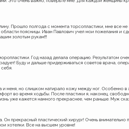
ми. Это очень важно, поверьте мне. Для каждой женщины кр
ну. Прошло полгода с момента торсопластики, мне все не в
 области поясницы. Иван Павлович учел мои пожелания и сде
ашим золотым рукам!!!
оропластики. Год назад делала операцию. Результатом оче
 радует! Буду и дальше придерживаться советов врача, оп
 себя.
и меня, но слишком натирало кожу между ног. Особенно в 
мфорт во время ходьбы. После пластики я, наконец, свобод
изнь уже кажется намного прекраснее, чем раньше. Муж сказа
а. Он прекрасный пластический хирург! Очень внимательно п
мои хотелки. Все на высшем уровне!