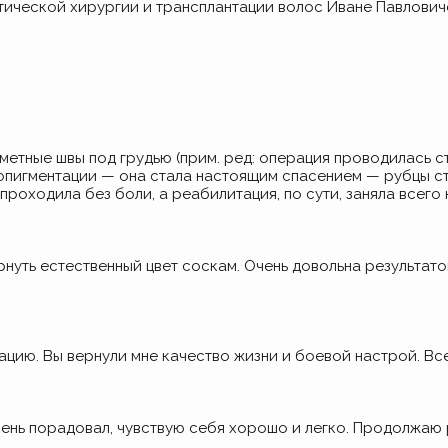
тической хирургии и трансплантации волос Иване Павлович
метные швы под грудью
(прим
. ред: операция проводилась 
опигментации — она стала настоящим спасением — рубцы с
роходила без боли, а реабилитация, по сути, заняла всего 
уть естественный цвет соскам. Очень довольна результато
цию. Вы вернули мне качество жизни и боевой настрой. Все
ень порадовал, чувствую себя хорошо и легко. Продолжаю 