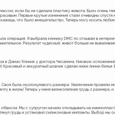
плексом, если бы не сделала пластику живота. Было очень т
красивым. Первые крутые изменения стали очевидны спустя 
кажешь, что было вмешательство. Теперь могу носить любим
ыла операция. Я выбрала клинику DMC по отзывам в интернет
ажительное. Результат чудесный, живот больше не вываливае
а в Дамас Клиник у доктора Чесалина. Никаких осложнений
)) Красивый и аккуратный шовчик сделан ниже линии белья.
и. Своя была околонулевого размера. Увеличение провели и
у в жизнь! Теперь у меня великолепная грудь 2 размера, и я
 обвисла. Мы с супругом начали откладывать на маммопласт
тянул грудь и установил силиконовые импланты. Выбор мы 