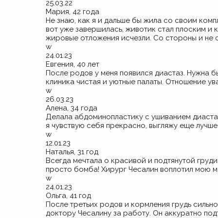
25.03.22
Мария, 42 года
Не знаю, как я и дальше бы жила со своим ком
вот уже завершилась, животик стал плоским и 
жировые отложения исчезли. Со стороны и не с
w
24.01.23
Евгения, 40 лет
После родов у меня появился диастаз. Нужна б
клиника чистая и уютные палаты. Отношение ув
w
26.03.23
Алена, 34 года
Делала абдоминопластику с ушиванием диастаз
я чувствую себя прекрасно, выгляжу еще лучше
w
12.01.23
Наталья, 31 год
Всегда мечтала о красивой и подтянутой груд
просто бомба! Хирург Чесалин воплотил мою мечт
w
24.01.23
Ольга, 41 год
После третьих родов и кормления грудь сильно
доктору Чесалину за работу. Он аккуратно под