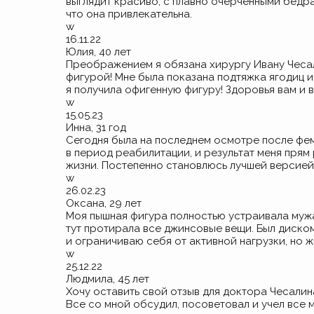
выглядит красиво, с плавно очерченными бедра
что она привлекательна.
w
16.11.22
Юлия, 40 лет
Преображением я обязана хирургу Ивану Чесали
фигурой! Мне была показана подтяжка ягодиц и
я получила офигенную фигуру! Здоровья вам и в
w
15.05.23
Инна, 31 год
Сегодня была на последнем осмотре после фем
в период реабилитации, и результат меня прям
жизни. Постепенно становлюсь лучшей версией
w
26.02.23
Оксана, 29 лет
Моя пышная фигура полностью устраивала мужа 
тут протирала все джинсовые вещи. Был диско
и ограничиваю себя от активной нагрузки, но ж
w
25.12.22
Людмила, 45 лет
Хочу оставить свой отзыв для доктора Чесалин
Все со мной обсудил, посоветовал и учел все 