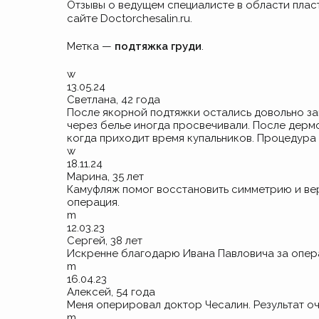
Отзывы о ведущем специалисте в области плас
сайте Doctorchesalin.ru.
Метка —
подтяжка груди
.
w
13.05.24
Светлана, 42 года
После якорной подтяжки остались довольно за
через белье иногда просвечивали. После дерм
когда приходит время купальников. Процедура п
w
18.11.24
Марина, 35 лет
Камуфляж помог восстановить симметрию и верн
операция.
m
12.03.23
Сергей, 38 лет
Искренне благодарю Ивана Павловича за опера
m
16.04.23
Алексей, 54 года
Меня оперировал доктор Чесалин. Результат оч
m