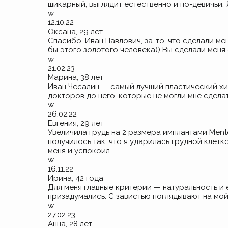
шикарный, выглядит естественно и по-девичьи. 
w
12.10.22
Оксана, 29 лет
Спасибо, Иван Павлович,
за-то
, что сделали м
бы этого золотого человека)) Вы сделали меня
w
21.02.23
Марина, 38 лет
Иван Чесалин — самый лучший пластический хир
докторов до него, которые не могли мне сделать
w
26.02.22
Евгения, 29 лет
Увеличила грудь на 2 размера имплантами Mento
получилось так, что я ударилась грудной клетк
меня и успокоил.
w
16.11.22
Ирина, 42 года
Для меня главные критерии — натуральность и 
призадумались. С завистью поглядывают на мой
w
27.02.23
Анна, 28 лет