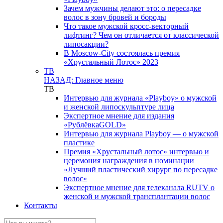
Зачем мужчины делают это: о пересадке
волос в зону бровей и бороды
Что такое мужской кросс-векторный
лифтинг? Чем он отличается от классической
липосакции?
В Moscow-City состоялась премия
«Хрустальный Лотос» 2023
ТВ
НАЗАД: Главное меню
ТВ
Интервью для журнала «Playboy» о мужской
и женской липоскульптуре лица
Экспертное мнение для издания
«РублёвкаGOLD»
Интервью для журнала Playboy — о мужской
пластике
Премия «Хрустальный лотос» интервью и
церемония награждения в номинации
«Лучший пластический хирург по пересадке
волос»
Экспертное мнение для телеканала RUTV о
женской и мужской трансплантации волос
Контакты