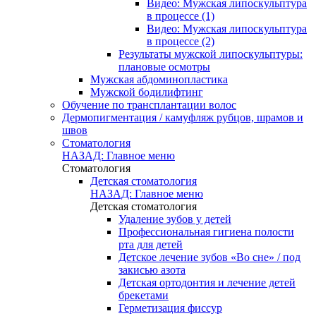
Видео: Мужская липоскульптура
в процессе (1)
Видео: Мужская липоскульптура
в процессе (2)
Результаты мужской липоскульптуры:
плановые осмотры
Мужская абдоминопластика
Мужской бодилифтинг
Обучение по трансплантации волос
Дермопигментация / камуфляж рубцов, шрамов и
швов
Стоматология
НАЗАД: Главное меню
Стоматология
Детская стоматология
НАЗАД: Главное меню
Детская стоматология
Удаление зубов у детей
Профессиональная гигиена полости
рта для детей
Детское лечение зубов «Во сне» / под
закисью азота
Детская ортодонтия и лечение детей
брекетами
Герметизация фиссур