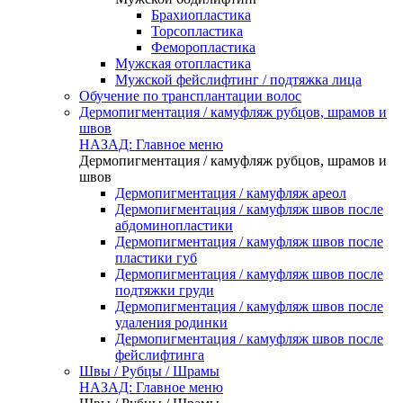
Брахиопластика
Торсопластика
Феморопластика
Мужская отопластика
Мужской фейслифтинг / подтяжка лица
Обучение по трансплантации волос
Дермопигментация / камуфляж рубцов, шрамов и
швов
НАЗАД: Главное меню
Дермопигментация / камуфляж рубцов, шрамов и
швов
Дермопигментация / камуфляж ареол
Дермопигментация / камуфляж швов после
абдоминопластики
Дермопигментация / камуфляж швов после
пластики губ
Дермопигментация / камуфляж швов после
подтяжки груди
Дермопигментация / камуфляж швов после
удаления родинки
Дермопигментация / камуфляж швов после
фейслифтинга
Швы / Рубцы / Шрамы
НАЗАД: Главное меню