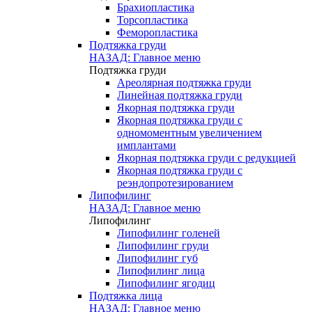
Брахиопластика
Торсопластика
Феморопластика
Подтяжка груди
НАЗАД: Главное меню
Подтяжка груди
Ареолярная подтяжка груди
Линейная подтяжка груди
Якорная подтяжка груди
Якорная подтяжка груди с
одномоментным увеличением
имплантами
Якорная подтяжка груди с редукцией
Якорная подтяжка груди с
реэндопротезированием
Липофилинг
НАЗАД: Главное меню
Липофилинг
Липофилинг голеней
Липофилинг груди
Липофилинг губ
Липофилинг лица
Липофилинг ягодиц
Подтяжка лица
НАЗАД: Главное меню