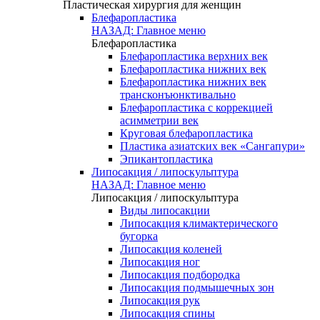
Пластическая хирургия для женщин
Блефаропластика
НАЗАД: Главное меню
Блефаропластика
Блефаропластика верхних век
Блефаропластика нижних век
Блефаропластика нижних век
трансконъюнктивально
Блефаропластика с коррекцией
асимметрии век
Круговая блефаропластика
Пластика азиатских век «Сангапури»
Эпикантопластика
Липосакция / липоскульптура
НАЗАД: Главное меню
Липосакция / липоскульптура
Виды липосакции
Липосакция климактерического
бугорка
Липосакция коленей
Липосакция ног
Липосакция подбородка
Липосакция подмышечных зон
Липосакция рук
Липосакция спины