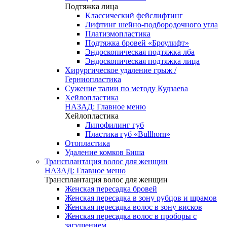
Подтяжка лица
Классический фейслифтинг
Лифтинг шейно-подбородочного угла
Платизмопластика
Подтяжка бровей «Броулифт»
Эндоскопическая подтяжка лба
Эндоскопическая подтяжка лица
Хирургическое удаление грыж /
Герниопластика
Сужение талии по методу Кудзаева
Хейлопластика
НАЗАД: Главное меню
Хейлопластика
Липофилинг губ
Пластика губ «Bullhorn»
Отопластика
Удаление комков Биша
Трансплантация волос для женщин
НАЗАД: Главное меню
Трансплантация волос для женщин
Женская пересадка бровей
Женская пересадка в зону рубцов и шрамов
Женская пересадка волос в зону висков
Женская пересадка волос в проборы с
загущением